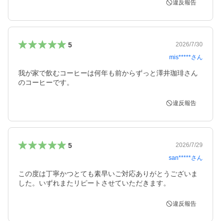
違反報告
5
2026/7/30
mis*****
さん
我が家で飲むコーヒーは何年も前からずっと澤井珈琲さん
のコーヒーです。
違反報告
5
2026/7/29
san*****
さん
この度は丁寧かつとても素早いご対応ありがとうございま
した。いずれまたリピートさせていただきます。
違反報告