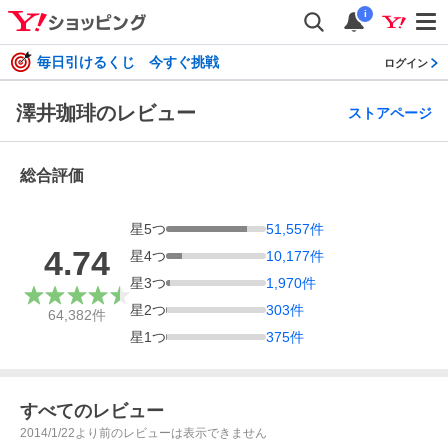
i
毎日引けるくじ 今すぐ挑戦
ログイン
澤井珈琲のレビュー
ストアページ
総合評価
星
5
つ
51,557
件
4.74
星
4
つ
10,177
件
星
3
つ
1,970
件
星
2
つ
303
件
64,382
件
星
1
つ
375
件
すべてのレビュー
2014/1/22より前のレビューは表示できません