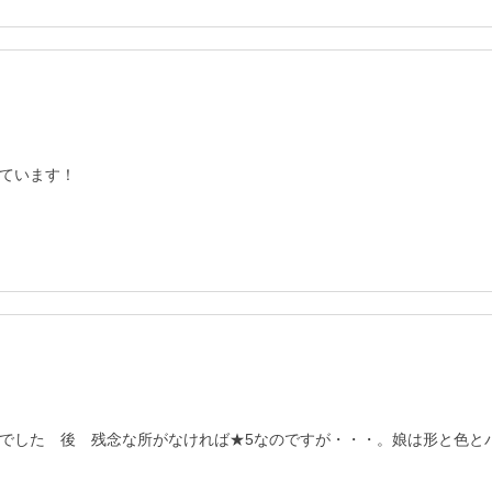
ています！
でした　後　残念な所がなければ★5なのですが・・・。娘は形と色と