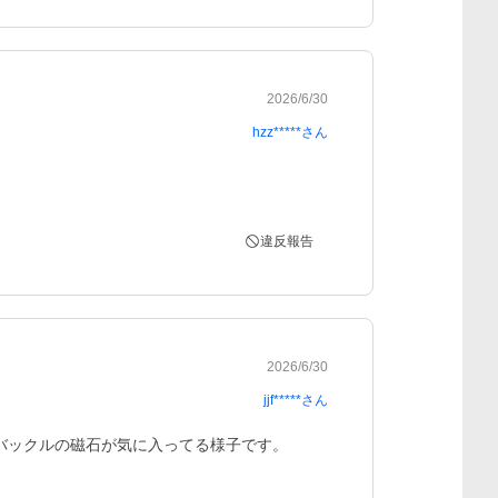
2026/6/30
hzz*****
さん
違反報告
2026/6/30
jjf*****
さん
バックルの磁石が気に入ってる様子です。