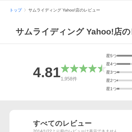
トップ
サムライディング Yahoo!店のレビュー
サムライディング Yahoo!店
星
5
つ
星
4
つ
4.81
星
3
つ
総合評価
1,958
件
星
2
つ
星
1
つ
すべてのレビュー
2014/1/22より前のレビューは表示できません