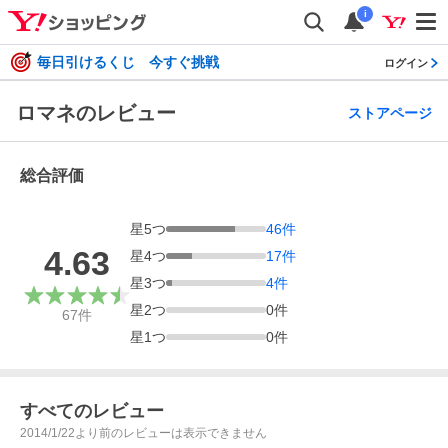
i
毎日引けるくじ 今すぐ挑戦
ログイン
ロマネのレビュー
ストアページ
総合評価
星
5
つ
46
件
4.63
星
4
つ
17
件
星
3
つ
4
件
星
2
つ
0
件
67
件
星
1
つ
0
件
すべてのレビュー
2014/1/22より前のレビューは表示できません