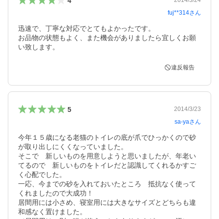
4
2014/3/24
fuj**314
さん
迅速で、丁寧な対応でとてもよかったです。

お品物の状態もよく、また機会がありましたら宜しくお願
い致します。
違反報告
5
2014/3/23
sa-ya
さん
今年１５歳になる老猫のトイレの底が爪でひっかくので砂
が取り出しにくくなっていました。

そこで　新しいものを用意しようと思いましたが、年老い
てるので　新しいものをトイレだと認識してくれるかすご
く心配でした。

一応、今までの砂を入れておいたところ　抵抗なく使って
くれましたので大成功！

居間用には小さめ、寝室用には大きなサイズとどちらも違
和感なく置けました。
