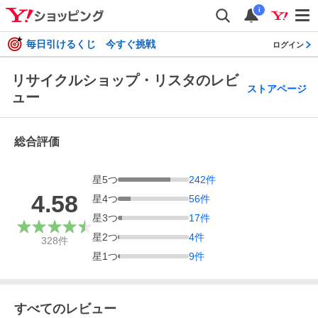
i
毎日引けるくじ 今すぐ挑戦
ログイン
リサイクルショップ・リスタのレビ
ストアページ
ュー
総合評価
星
5
つ
242
件
4.58
星
4
つ
56
件
星
3
つ
17
件
星
2
つ
4
件
328
件
星
1
つ
9
件
すべてのレビュー