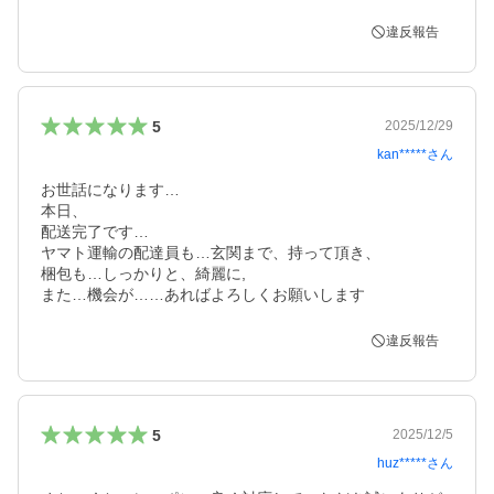
違反報告
5
2025/12/29
kan*****
さん
お世話になります…

本日、

配送完了です…

ヤマト運輸の配達員も…玄関まで、持って頂き、

梱包も…しっかりと、綺麗に,

また…機会が……あればよろしくお願いします
違反報告
5
2025/12/5
huz*****
さん