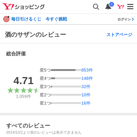
i
毎日引けるくじ 今すぐ挑戦
ログイン
酒のサザンのレビュー
ストアページ
総合評価
星
5
つ
853
件
4.71
星
4
つ
148
件
星
3
つ
32
件
星
2
つ
10
件
1,059
件
星
1
つ
16
件
すべてのレビュー
2014/1/22より前のレビューは表示できません