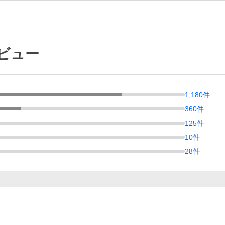
レビュー
1,180
件
360
件
125
件
10
件
28
件