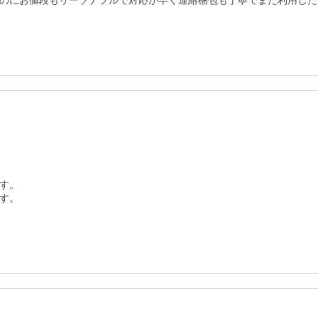
のにお値段もリーゾナブルで対応が早く連絡梱包も丁寧でまた利用した
す。

す。