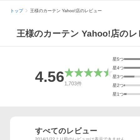
トップ
王様のカーテン Yahoo!店のレビュー
王様のカーテン Yahoo!店の
星
5
つ
星
4
つ
4.56
星
3
つ
総合評価
1,703
件
星
2
つ
星
1
つ
すべてのレビュー
2014/1/22より前のレビューは表示できません