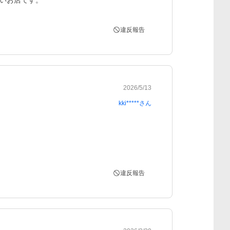
いお店てす。
違反報告
2026/5/13
kki*****
さん
違反報告