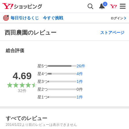
i
毎日引けるくじ 今すぐ挑戦
ログイン
西田農園のレビュー
ストアページ
総合評価
星
5
つ
26
件
4.69
星
4
つ
4
件
星
3
つ
1
件
星
2
つ
0
件
32
件
星
1
つ
1
件
すべてのレビュー
2014/1/22より前のレビューは表示できません