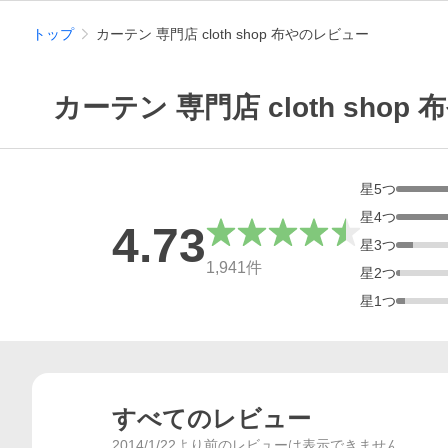
トップ
カーテン 専門店 cloth shop 布やのレビュー
カーテン 専門店 cloth sho
星
5
つ
星
4
つ
4.73
星
3
つ
総合評価
1,941
件
星
2
つ
星
1
つ
すべてのレビュー
2014/1/22より前のレビューは表示できません