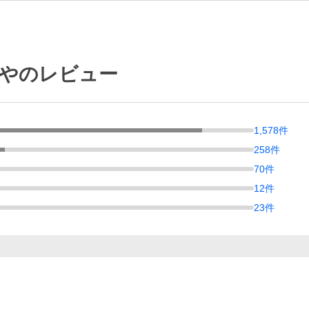
p 布やのレビュー
1,578
件
258
件
70
件
12
件
23
件