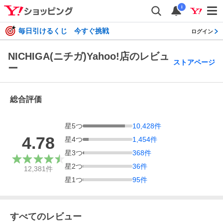
i
毎日引けるくじ 今すぐ挑戦
ログイン
NICHIGA(ニチガ)Yahoo!店のレビュ
ストアページ
ー
総合評価
星
5
つ
10,428
件
4.78
星
4
つ
1,454
件
星
3
つ
368
件
星
2
つ
36
件
12,381
件
星
1
つ
95
件
すべてのレビュー