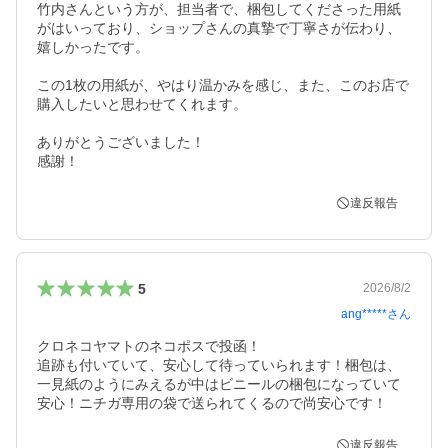
竹内さんという方が、担当者で、梱包してくださった用紙
がはいっており、ショップさんの真摯で丁寧さが伝わり、
嬉しかったです。

この1枚の用紙が、やはり温かみを感じ、また、このお店で
購入したいと思わせてくれます。

ありがとうございました！

感謝！
違反報告
5
2026/8/2
ang*****
さん
クロネコヤマトのネコポスで投函！

追跡も付いていて、安心して待っていられます！梱包は、
一見紙のようにみえるが中はビニールの梱包になっていて
安心！ニチガ専用の袋で送られてくるので尚安心です！
違反報告