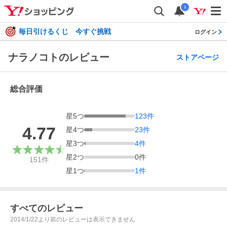
i
毎日引けるくじ 今すぐ挑戦
ログイン
ナラノコトのレビュー
ストアページ
総合評価
星
5
つ
123
件
4.77
星
4
つ
23
件
星
3
つ
4
件
星
2
つ
0
件
151
件
星
1
つ
1
件
すべてのレビュー
2014/1/22より前のレビューは表示できません