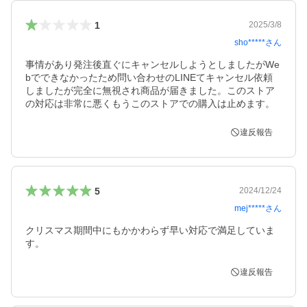
1
2025/3/8
sho*****
さん
事情があり発注後直ぐにキャンセルしようとしましたがWe
bでできなかったため問い合わせのLINEてキャンセル依頼
しましたが完全に無視され商品が届きました。このストア
の対応は非常に悪くもうこのストアでの購入は止めます。
違反報告
5
2024/12/24
mej*****
さん
クリスマス期間中にもかかわらず早い対応で満足していま
す。
違反報告