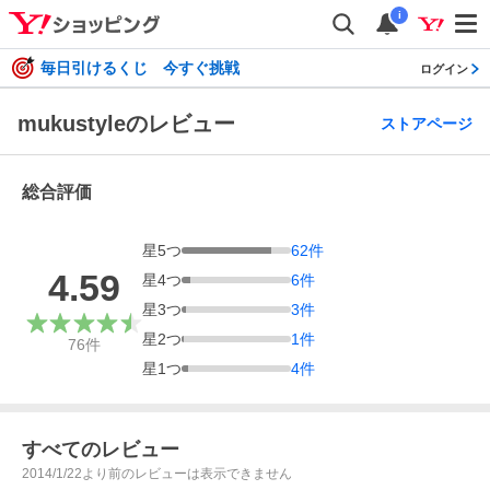
i
毎日引けるくじ 今すぐ挑戦
ログイン
mukustyleのレビュー
ストアページ
総合評価
星
5
つ
62
件
4.59
星
4
つ
6
件
星
3
つ
3
件
星
2
つ
1
件
76
件
星
1
つ
4
件
すべてのレビュー
2014/1/22より前のレビューは表示できません