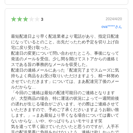
3
2024/4/20
ova*****
さん
最短配達日より早く配送業者より電話があり、指定日配達
になっているとのこと。出先だったため予定を切り上げ自
宅に戻り受け取った。

配達日の変更について問い合わせたところ、事後になって
発送のメールを受信。少し間を開けてストアからの連絡ミ
スである旨の事務的なメールを収受した。

配達日の連絡メールにあった「配達完了までスムーズに気
持ちよく商品をお受け取りいただけますよう、精一杯努め
させていただきます」については、まあ配達完了後のメー
ルだからな…

「今回のご連絡は最短の配達可能日のご連絡となります
が、大型商品の場合、特に運送の状況によって一週間前後
の遅れが生じる場合がございます。その際はご連絡させて
いただきますので、予めご了承くださいますようお願い致
します。」→まあ最短より早くなる場合については書いて
ないからな…いや、やっぱりちょいモヤります笑

気を遣って早く届けていただいたと思うのですが、人手不
足の配送業界に負担をかけないよう、連絡は欲しかったで