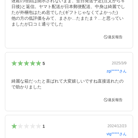
遅延の理由は開示されないまま、翌日発送予定(注文から６
日後)と返信。ヤマト配送が日本郵便配送、中身は綺麗でし
たが外梱包はため息でした(ギフトじゃなくてよかった)

他の方の低評価をみて、まさか…たまたま？…と思ってい
ましたが口コミ通りでした
違反報告
5
2025/3/9
zgi*****
さん
綺麗な箱だったと喜ばれて大変嬉しいですね直接送れたの
で助かりました
違反報告
1
2024/12/23
vig*****
さん