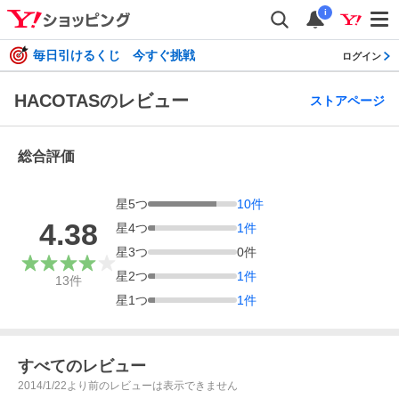
i
毎日引けるくじ 今すぐ挑戦
ログイン
HACOTASのレビュー
ストアページ
総合評価
星
5
つ
10
件
4.38
星
4
つ
1
件
星
3
つ
0
件
星
2
つ
1
件
13
件
星
1
つ
1
件
すべてのレビュー
2014/1/22より前のレビューは表示できません