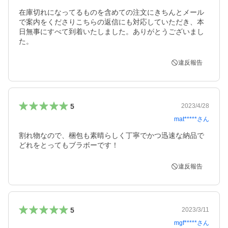
在庫切れになってるものを含めての注文にきちんとメール
で案内をくださりこちらの返信にも対応していただき、本
日無事にすべて到着いたしました。ありがとうございまし
た。
違反報告
5
2023/4/28
mat*****
さん
割れ物なので、梱包も素晴らしく丁寧でかつ迅速な納品で
どれをとってもブラボーです！
違反報告
5
2023/3/11
mgf*****
さん