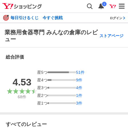
i
毎日引けるくじ 今すぐ挑戦
ログイン
業務用食器専門 みんなの倉庫のレビ
ストアページ
ュー
総合評価
星
5
つ
51
件
4.53
星
4
つ
9
件
星
3
つ
4
件
星
2
つ
1
件
68
件
星
1
つ
3
件
すべてのレビュー