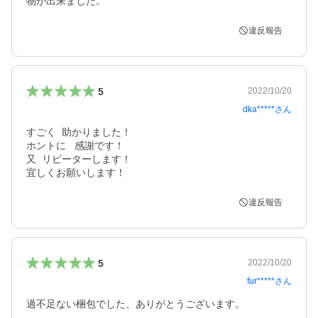
物が出来ました。
違反報告
5
2022/10/20
dka*****
さん
すごく  助かりました！

ホントに   感謝です！

又  リピーターします！

宜しくお願いします！
違反報告
5
2022/10/20
fur*****
さん