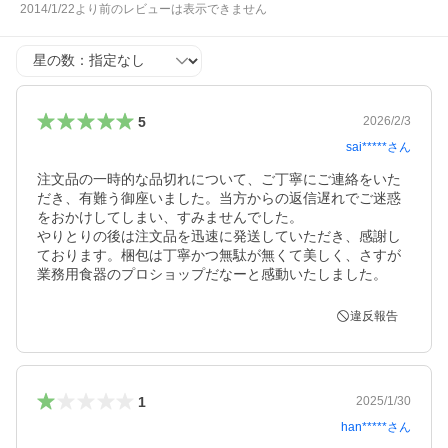
2014/1/22より前のレビューは表示できません
星の数
5
2026/2/3
sai*****
さん
注文品の一時的な品切れについて、ご丁寧にご連絡をいた
だき、有難う御座いました。当方からの返信遅れでご迷惑
をおかけしてしまい、すみませんでした。

やりとりの後は注文品を迅速に発送していただき、感謝し
ております。梱包は丁寧かつ無駄が無くて美しく、さすが
業務用食器のプロショップだなーと感動いたしました。
違反報告
1
2025/1/30
han*****
さん