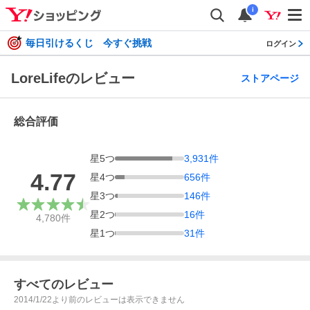
i
毎日引けるくじ 今すぐ挑戦
ログイン
LoreLifeのレビュー
ストアページ
総合評価
星
5
つ
3,931
件
4.77
星
4
つ
656
件
星
3
つ
146
件
星
2
つ
16
件
4,780
件
星
1
つ
31
件
すべてのレビュー
2014/1/22より前のレビューは表示できません