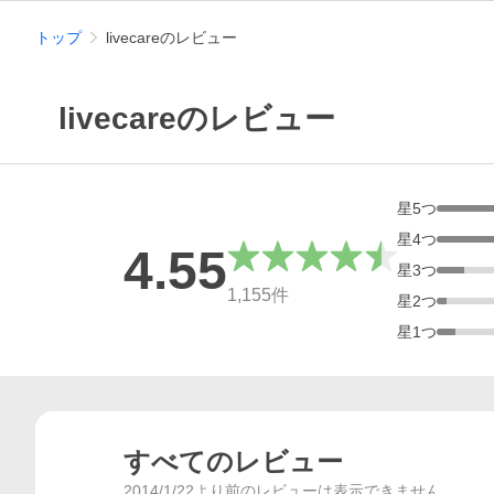
トップ
livecareのレビュー
livecareのレビュー
星
5
つ
星
4
つ
4.55
星
3
つ
総合評価
1,155
件
星
2
つ
星
1
つ
すべてのレビュー
2014/1/22より前のレビューは表示できません