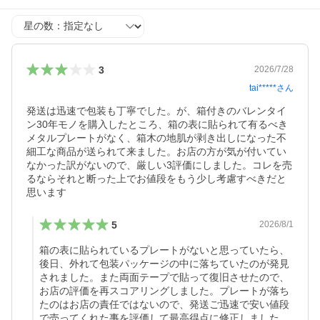
星の数
3
2026/7/28
tai*****
さん
発送は迅速で包装も丁寧でした。が、箱付きのバレンタイ
ン30年モノを購入したところ、箱の表に貼られて有るべき
メタルプレートがなく、箱木の地肌が剥き出しになった不
細工な商品が送られて来ました。お店の方が気が付いてい
なかった訳がないので、厳しい3評価にしました。コレを売
るならそれと断った上でお値段をもう少し考慮すべきだと
思います
5
2026/8/1
箱の表に貼られているプレートがないと思っていたら、
後日、外れて包装パッケージの中に落ちていたのが発見
されました。また両面テープで貼って復旧させたので、
お店の評価を再スコアリングしました。プレートが落ち
たのはお店の責任ではないので、発送ご迅速で安い値段
で売ってくれた事を評価して最高得点に修正しました。