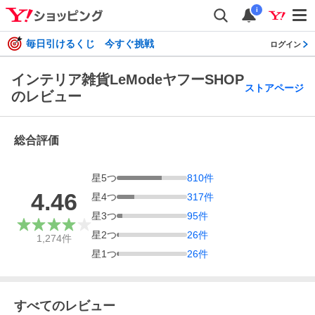
i
毎日引けるくじ 今すぐ挑戦
ログイン
インテリア雑貨LeModeヤフーSHOP
ストアページ
のレビュー
総合評価
星
5
つ
810
件
4.46
星
4
つ
317
件
星
3
つ
95
件
星
2
つ
26
件
1,274
件
星
1
つ
26
件
すべてのレビュー