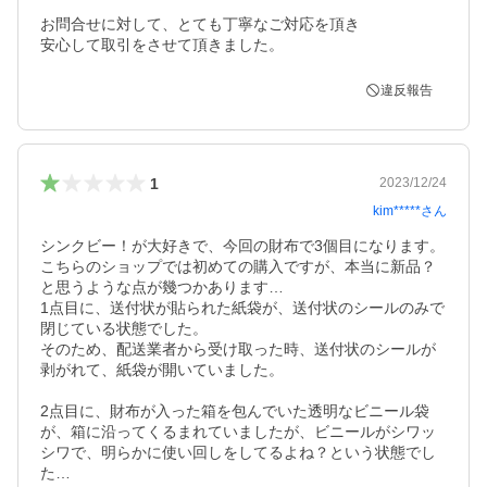
お問合せに対して、とても丁寧なご対応を頂き

安心して取引をさせて頂きました。
違反報告
1
2023/12/24
kim*****
さん
シンクビー！が大好きで、今回の財布で3個目になります。
こちらのショップでは初めての購入ですが、本当に新品？
と思うような点が幾つかあります…

1点目に、送付状が貼られた紙袋が、送付状のシールのみで
閉じている状態でした。

そのため、配送業者から受け取った時、送付状のシールが
剥がれて、紙袋が開いていました。

2点目に、財布が入った箱を包んでいた透明なビニール袋
が、箱に沿ってくるまれていましたが、ビニールがシワッ
シワで、明らかに使い回しをしてるよね？という状態でし
た…
