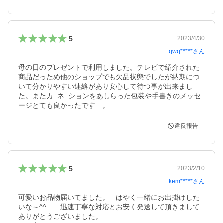
5
2023/4/30
qwq*****
さん
母の日のプレゼントで利用しました。テレビで紹介された
商品だっため他のショップでも欠品状態でしたが納期につ
いて分かりやすい連絡があり安心して待つ事が出来まし
た。またカ−ネ−ションをあしらった包装や手書きのメッセ
違反報告
5
2023/2/10
kem*****
さん
可愛いお品物届いてました。　はやく一緒にお出掛けした
いな～^^　　迅速丁寧な対応とお安く発送して頂きまして
ありがとうございました。　
