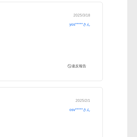
2025/3/18
yos*****
さん
違反報告
2025/2/1
osv*****
さん