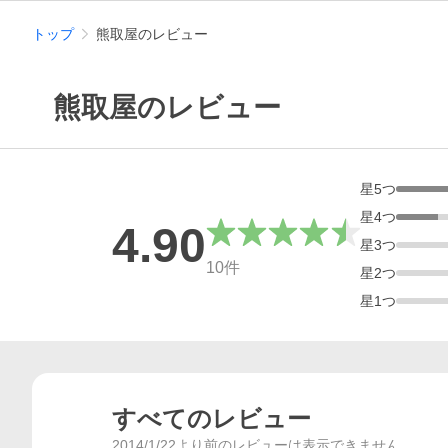
トップ
熊取屋のレビュー
熊取屋のレビュー
星
5
つ
星
4
つ
4.90
星
3
つ
総合評価
10
件
星
2
つ
星
1
つ
すべてのレビュー
2014/1/22より前のレビューは表示できません