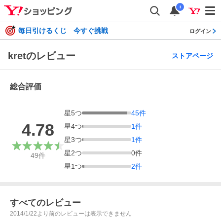
i
毎日引けるくじ 今すぐ挑戦
ログイン
kretのレビュー
ストアページ
総合評価
星
5
つ
45
件
4.78
星
4
つ
1
件
星
3
つ
1
件
星
2
つ
0
件
49
件
星
1
つ
2
件
すべてのレビュー
2014/1/22より前のレビューは表示できません