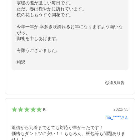
寒暖の差が激しい毎日です。

ただ、春は穏やかに訪れています。

桜の花ももうすぐ開花です。

今年一年が 幸多き咲誇れるお年になりますよう願いな
がら、

御礼を申しあげます。

有難うございました。

相沢
違反報告
5
2022/7/5
ma_*****
さん
返信から到着までとても対応が早かったです！

価格もダントツに安い！！もちろん、梱包等も問題ありま
せん！
