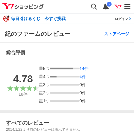
i
毎日引けるくじ 今すぐ挑戦
ログイン
紀のファームのレビュー
ストアページ
総合評価
星
5
つ
14
件
4.78
星
4
つ
4
件
星
3
つ
0
件
星
2
つ
0
件
18
件
星
1
つ
0
件
すべてのレビュー
2014/1/22より前のレビューは表示できません