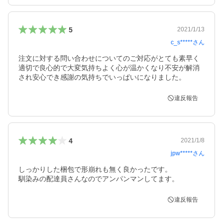
5
2021/1/13
c_s*****
さん
注文に対する問い合わせについてのご対応がとても素早く
適切で良心的で大変気持ちよく心が温かくなり不安が解消
され安心でき感謝の気持ちでいっぱいになりました。
違反報告
4
2021/1/8
jpw*****
さん
しっかりした梱包で形崩れも無く良かったです。

馴染みの配達員さんなのでアンパンマンしてます。
違反報告