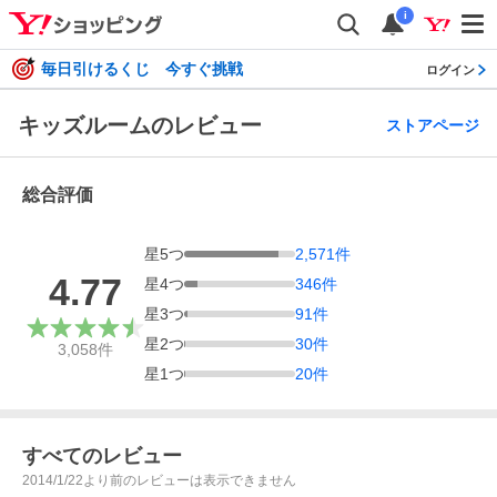
i
毎日引けるくじ 今すぐ挑戦
ログイン
キッズルームのレビュー
ストアページ
総合評価
星
5
つ
2,571
件
4.77
星
4
つ
346
件
星
3
つ
91
件
星
2
つ
30
件
3,058
件
星
1
つ
20
件
すべてのレビュー
2014/1/22より前のレビューは表示できません