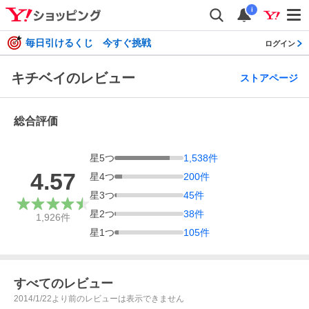
i
毎日引けるくじ 今すぐ挑戦
ログイン
キチベイのレビュー
ストアページ
総合評価
星
5
つ
1,538
件
4.57
星
4
つ
200
件
星
3
つ
45
件
星
2
つ
38
件
1,926
件
星
1
つ
105
件
すべてのレビュー
2014/1/22より前のレビューは表示できません