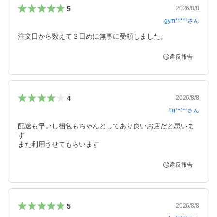
5
2026/8/8
gym*****
さん
注文日から数えて３日めに無事に受領しました。
違反報告
4
2026/8/8
ilg*****
さん
配送も早いし梱包もちゃんとしてあり良いお店だと思いま
す

また利用させてもらいます
違反報告
5
2026/8/8