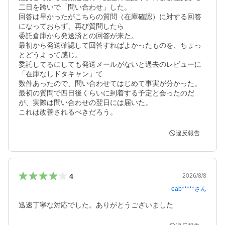
二日を跨いで「問い合わせ」した。

回答は早かったがこちらの質問（在庫確認）に対する回答
になっておらず、再び質問したら

委託倉庫から発送済との回答が来た。

最初から発送確認して回答すればよかったものを、ちょっ
とどうよって感じ。

委託してるにしても発送メールがないと過去のレビューに
「在庫なしドタキャン」て

数件あったので、問い合わせてはじめて事実が分かった。

最初の質問で四日後くらいに到着する予定と会ったのだ
が、実際は問い合わせの翌日には届いた。

これは改善されるべきだろう。
違反報告
4
2026/8/8
eab*****
さん
迅速丁寧な対応でした。ありがとうございました