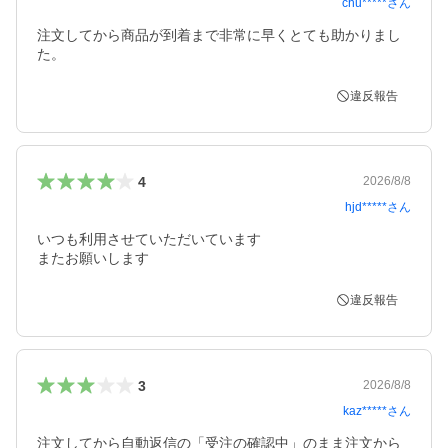
chu*****
さん
注文してから商品が到着まで非常に早くとても助かりまし
た。
違反報告
4
2026/8/8
hjd*****
さん
いつも利用させていただいています

またお願いします
違反報告
3
2026/8/8
kaz*****
さん
注文してから自動返信の「受注の確認中」のまま注文から