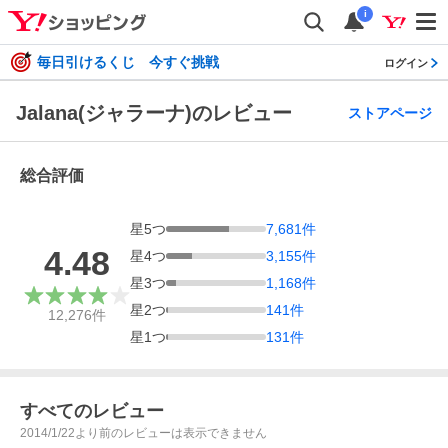
i
毎日引けるくじ 今すぐ挑戦
ログイン
Jalana(ジャラーナ)のレビュー
ストアページ
総合評価
星
5
つ
7,681
件
4.48
星
4
つ
3,155
件
星
3
つ
1,168
件
星
2
つ
141
件
12,276
件
星
1
つ
131
件
すべてのレビュー
2014/1/22より前のレビューは表示できません