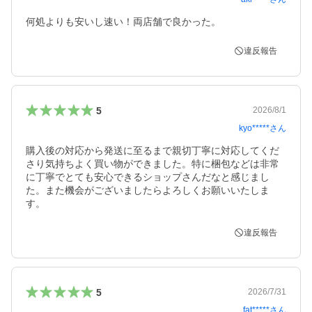
何処よりも安いし速い！両店舗で良かった。
違反報告
5
2026/8/1
kyo*****
さん
購入後の対応から発送に至るまで親切丁寧に対応してくだ
さり気持ちよく買い物ができました。特に梱包などは非常
に丁寧でとても安心できるショップさんだなと感じまし
た。また機会がございましたらよろしくお願いいたしま
す。
違反報告
5
2026/7/31
fat*****
さん