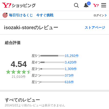
i
毎日引けるくじ 今すぐ挑戦
ログイン
isozaki-storeのレビュー
ストアページ
総合評価
星
5
つ
15,292
件
4.54
星
4
つ
3,420
件
星
3
つ
1,309
件
星
2
つ
373
件
21,010
件
星
1
つ
616
件
すべてのレビュー
2014/1/22より前のレビューは表示できません