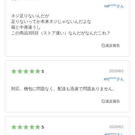
sat*****
さん
ネジ足りないんだが

足りないってか本来ネジじゃないんだよな

箱と中身違うし

この商品3回目（ストア違い）なんだがなんだこれ？
違反報告
5
2026/8/1
enj*****
さん
対応、梱包に問題なく、配送も迅速で問題ありません。
違反報告
5
2026/8/1
aki*****
さん