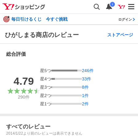
i
毎日引けるくじ 今すぐ挑戦
ログイン
ひがしまる商店のレビュー
ストアページ
総合評価
星
5
つ
246
件
4.79
星
4
つ
33
件
星
3
つ
8
件
星
2
つ
1
件
290
件
星
1
つ
2
件
すべてのレビュー
2014/1/22より前のレビューは表示できません