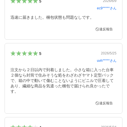
5
2026/6/9
ec9*****
さん
迅速に届きました。梱包状態も問題なしです。
違反報告
5
2026/5/25
uvh*****
さん
注文から２日以内で到着しました。小さな箱に入った台車
２個なら封筒で住みそうな処をわざわざヤマト定型パック
で、箱の中で動いて傷むことないようにビニルで圧着して
あり、繊細な商品を気遣った梱包で届けられ良かったで
す。
違反報告