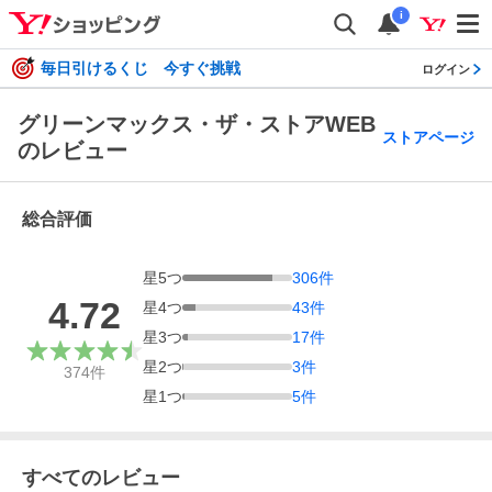
i
毎日引けるくじ 今すぐ挑戦
ログイン
グリーンマックス・ザ・ストアWEB
ストアページ
のレビュー
総合評価
星
5
つ
306
件
4.72
星
4
つ
43
件
星
3
つ
17
件
星
2
つ
3
件
374
件
星
1
つ
5
件
すべてのレビュー