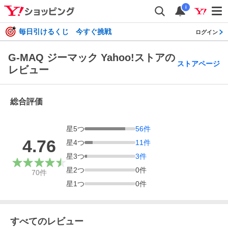
i
毎日引けるくじ 今すぐ挑戦
ログイン
G-MAQ ジーマック Yahoo!ストアの
ストアページ
レビュー
総合評価
星
5
つ
56
件
4.76
星
4
つ
11
件
星
3
つ
3
件
星
2
つ
0
件
70
件
星
1
つ
0
件
すべてのレビュー