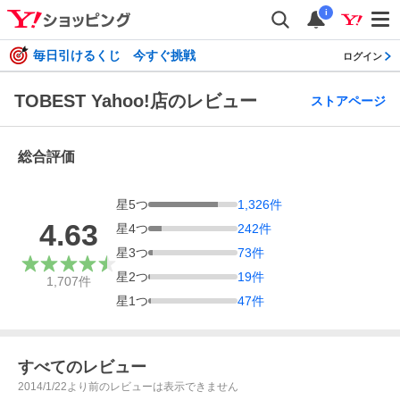
i
毎日引けるくじ 今すぐ挑戦
ログイン
TOBEST Yahoo!店のレビュー
ストアページ
総合評価
星
5
つ
1,326
件
4.63
星
4
つ
242
件
星
3
つ
73
件
星
2
つ
19
件
1,707
件
星
1
つ
47
件
すべてのレビュー
2014/1/22より前のレビューは表示できません