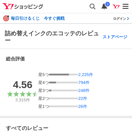
i
毎日引けるくじ 今すぐ挑戦
ログイン
詰め替えインクのエコッテのレビュ
ストアページ
ー
総合評価
星
5
つ
2,225
件
4.56
星
4
つ
794
件
星
3
つ
248
件
星
2
つ
22
件
3,315
件
星
1
つ
26
件
すべてのレビュー