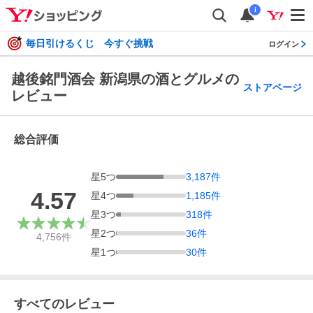
i
毎日引けるくじ 今すぐ挑戦
ログイン
越後銘門酒会 新潟県の酒とグルメの
ストアページ
レビュー
総合評価
星
5
つ
3,187
件
4.57
星
4
つ
1,185
件
星
3
つ
318
件
星
2
つ
36
件
4,756
件
星
1
つ
30
件
すべてのレビュー