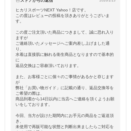
ストアからの返信
2026/1/13
ヒカリスポーツNEXT Yahoo！店です。

この度はレビューの投稿を頂きありがとうございま
す。

この度ご注文頂いた商品につきまして、誠に恐れ入り
ますが

ご連絡頂いたメッセージへご案内差し上げました通
り、

水着は直接肌に触れる衛生商品となりますので基本的
に

返品交換はご容赦頂いております。

また、お客様ごとに個々のご事情があるかと存じます
が

弊社「お買い物ガイド」に記載の通り、返品交換等を
ご希望の際は、

商品到着から14日以内に当店へご連絡を頂くようお願
いをしております。

今回、当方が設けた期間内にお手元の商品をご返送頂
き、

未使用で再販可能な状態と判断出来ましたらご対応を