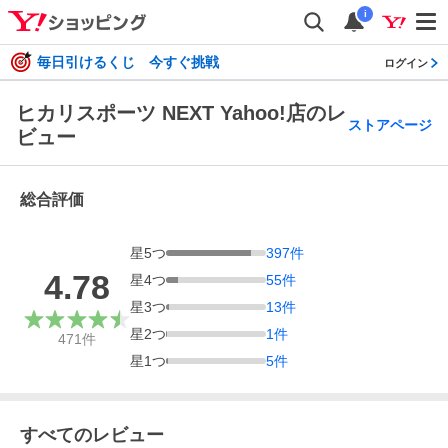
i
毎日引けるくじ 今すぐ挑戦
ログイン
ヒカリスポーツ NEXT Yahoo!店のレ
ストアページ
ビュー
総合評価
星
5
つ
397
件
4.78
星
4
つ
55
件
星
3
つ
13
件
星
2
つ
1
件
471
件
星
1
つ
5
件
すべてのレビュー