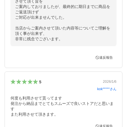
させて頂く旨を

ご案内しておりましたが、最終的に期日までに商品を
ご返送頂けず

ご対応が出来ませんでした。

当店からご案内させて頂いた内容等についてご理解を
頂く事が出来ず、

非常に残念でございます。
違反報告
5
2026/1/6
kok*****
さん
何度も利用させて貰ってます

発注から納品までとてもスムーズで良いストアだと思いま
す

また利用させて頂きます。
違反報告