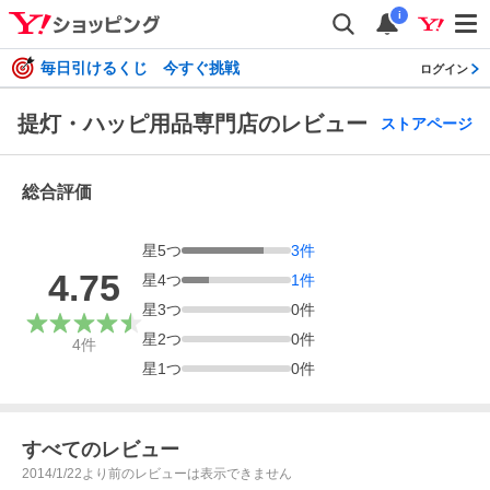
i
毎日引けるくじ 今すぐ挑戦
ログイン
提灯・ハッピ用品専門店のレビュー
ストアページ
総合評価
星
5
つ
3
件
4.75
星
4
つ
1
件
星
3
つ
0
件
星
2
つ
0
件
4
件
星
1
つ
0
件
すべてのレビュー
2014/1/22より前のレビューは表示できません