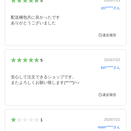
5
2026/7/23
ycr*****
さん
配送梱包共に良かったです

ありがとうございました
違反報告
5
2026/7/22
tun*****
さん
安心して注文できるショップです。

またよろしくお願い致します(*^^*)/~♪
違反報告
1
2026/7/21
mam*****
さん