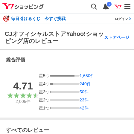
i
毎日引けるくじ 今すぐ挑戦
ログイン
CJオフィシャルストアYahoo!ショッ
ストアページ
ピング店のレビュー
総合評価
星
5
つ
1,650
件
4.71
星
4
つ
240
件
星
3
つ
50
件
星
2
つ
23
件
2,005
件
星
1
つ
42
件
すべてのレビュー