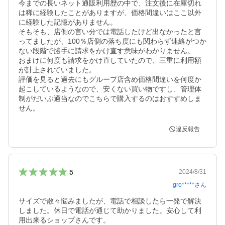
今までの長いネット通販利用歴の中で、注文後に在庫切れ
は稀に経験したことがありますが、価格間違いはここ以外
に経験した記憶がありません。

そもそも、店側の言い分では電話したけど出なかったと言
ってましたが、100％店側の落ち度にも関わらず連絡がつか
ない段階で勝手に請求をかけ直す意味がわかりません。

おまけに何度も請求をかけ直していたので、三重に利用額
が計上されていました。

評価を見ると過去にもグループ店含め価格間違いを何度か
起こしているようなので、安くない買い物ですし、管理体
制がだいぶ適当なのでこちらで購入するのはおすすめしま
せん。
違反報告
5
2024/8/31
gro*****
さん
サイズで散々悩みましたが、電話で相談したら一発で解決
しました。休日で電話が通じて助かりました。安心して利
用出来るショップさんです。