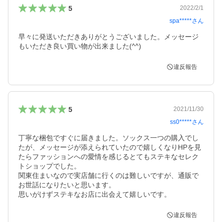
5
2022/2/1
spa*****
さん
早々に発送いただきありがとうございました。メッセージ
もいただき良い買い物が出来ました(^^)
違反報告
5
2021/11/30
ss0*****
さん
丁寧な梱包ですぐに届きました。ソックス一つの購入でし
たが、メッセージが添えられていたので嬉しくなりHPを見
たらファッションへの愛情を感じるとてもステキなセレク
トショップでした。　

関東住まいなので実店舗に行くのは難しいですが、通販で
お世話になりたいと思います。

思いがけずステキなお店に出会えて嬉しいです。
違反報告