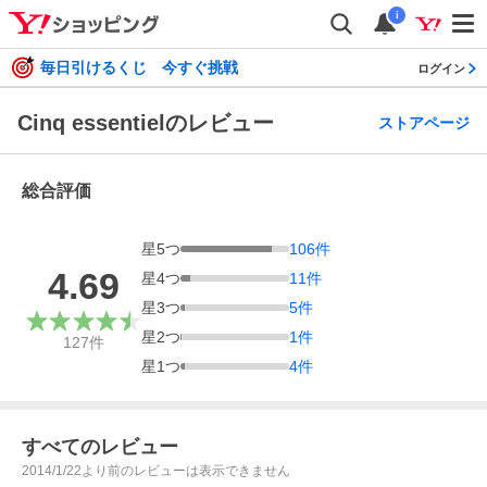
i
毎日引けるくじ 今すぐ挑戦
ログイン
Cinq essentielのレビュー
ストアページ
総合評価
星
5
つ
106
件
4.69
星
4
つ
11
件
星
3
つ
5
件
星
2
つ
1
件
127
件
星
1
つ
4
件
すべてのレビュー
2014/1/22より前のレビューは表示できません