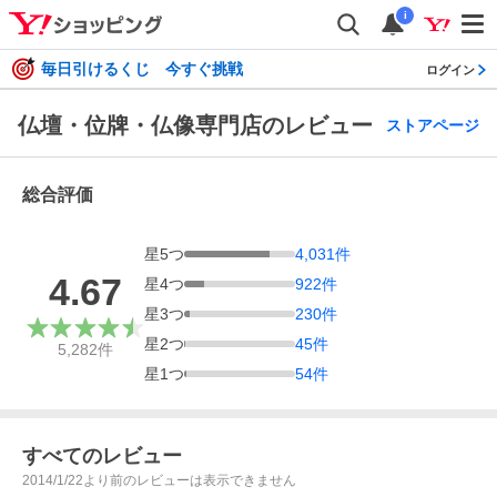
i
毎日引けるくじ 今すぐ挑戦
ログイン
仏壇・位牌・仏像専門店のレビュー
ストアページ
総合評価
星
5
つ
4,031
件
4.67
星
4
つ
922
件
星
3
つ
230
件
星
2
つ
45
件
5,282
件
星
1
つ
54
件
すべてのレビュー
2014/1/22より前のレビューは表示できません