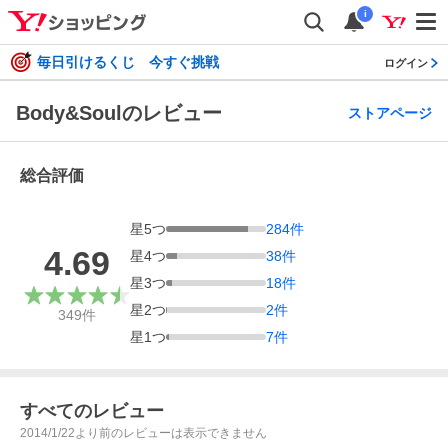
i
毎日引けるくじ 今すぐ挑戦
ログイン
Body&Soulのレビュー
ストアページ
総合評価
星
5
つ
284
件
4.69
星
4
つ
38
件
星
3
つ
18
件
星
2
つ
2
件
349
件
星
1
つ
7
件
すべてのレビュー
2014/1/22より前のレビューは表示できません