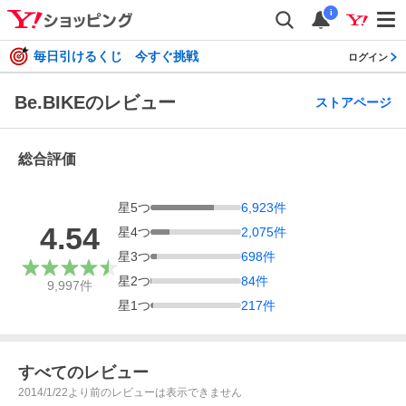
i
毎日引けるくじ 今すぐ挑戦
ログイン
Be.BIKEのレビュー
ストアページ
総合評価
星
5
つ
6,923
件
4.54
星
4
つ
2,075
件
星
3
つ
698
件
星
2
つ
84
件
9,997
件
星
1
つ
217
件
すべてのレビュー
2014/1/22より前のレビューは表示できません