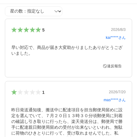
星の数
5
2026/8/3
kai*****
さん
早い対応で、商品が届き大変助かりましたありがとうござ
いました。
違反報告
1
2026/7/20
mas*****
さん
昨日発送通知後、搬送中に配達項目を担当郵便局留めに設
定を選んでいて、７月２０日１３時３０分頃郵便局に到着
の確認し引き取りに行ったら、楽天発送分は、郵便局で勝
手に配達親日郵便局留めの受付が出来ないといわれ、無駄
に荷物のひきとりに行って、受け取れませんでした、私