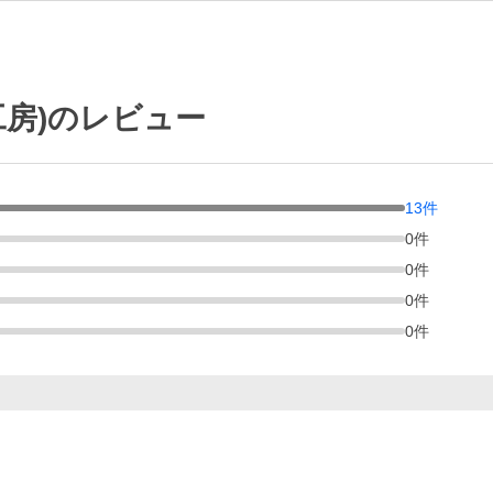
工房)のレビュー
13
件
0
件
0
件
0
件
0
件