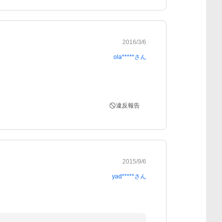
2016/3/6
ola*****
さん
違反報告
2015/9/6
yad*****
さん