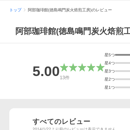
トップ
阿部珈琲館(徳島鳴門炭火焙煎工房)のレビュー
阿部珈琲館(徳島鳴門炭火焙煎
星
5
つ
星
4
つ
5.00
星
3
つ
総合評価
13
件
星
2
つ
星
1
つ
すべてのレビュー
2014/1/22より前のレビューは表示できません