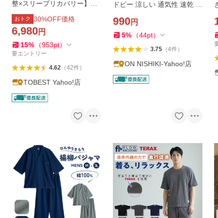
整×スリープリカバリー】ノ
ドビー 涼しい 通気性 速乾 薄
ンレム睡眠サポート 着る快
手 部屋着 セットアップ ギフ
30
%OFF価格
990
おトク
円
適睡眠 次世代ルームウェア
ト 父の日 入院 プレゼント z1
6,980
円
メンズ パジャマ 上下セット
1-8-25402
5
%
（
44
pt
）
長袖 爆買
15
%
（
953
pt
）
3.75
（
4
件
）
要エントリー
ON NISHIKI-Yahoo!店
4.62
（
42
件
）
TOBEST Yahoo!店