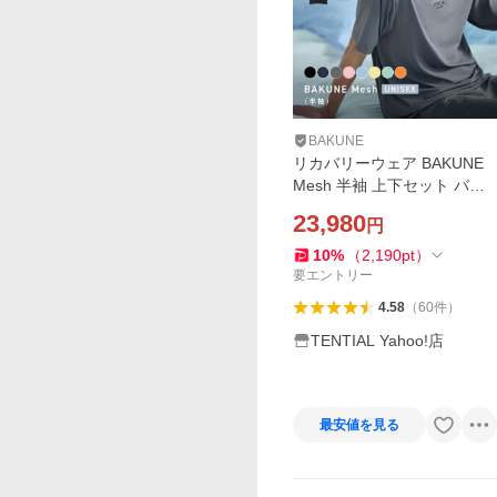
BAKUNE
リカバリーウェア BAKUNE
Mesh 半袖 上下セット バク
ネ リカバリーパジャマ リカ
23,980
円
バリーウエア 一般医療機器
レディース メンズ テンシャ
10
%
（
2,190
pt
）
ル メッシュ
要エントリー
4.58
（
60
件
）
TENTIAL Yahoo!店
最安値を見る