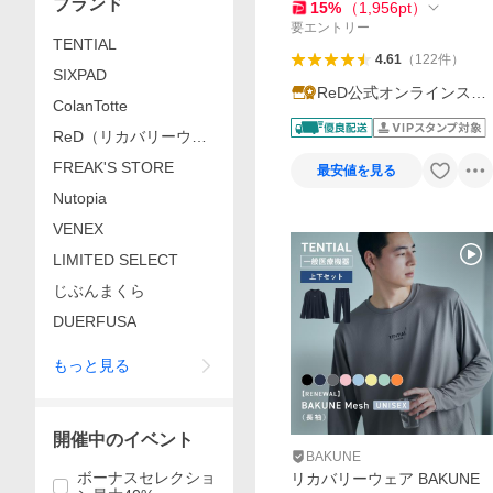
ブランド
マ リカバリーウエア ギフト
15
%
（
1,956
pt
）
一般医療機器
要エントリー
TENTIAL
4.61
（
122
件
）
SIXPAD
ReD公式オンラインスト
ColanTotte
ア
ReD（リカバリーウェ
ア）
FREAK'S STORE
最安値を見る
Nutopia
VENEX
LIMITED SELECT
じぶんまくら
DUERFUSA
もっと見る
開催中のイベント
BAKUNE
ボーナスセレクショ
リカバリーウェア BAKUNE