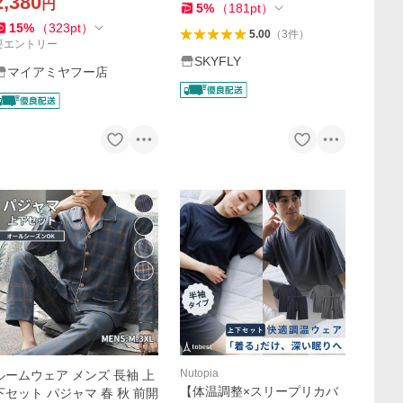
2,380
円
れ 父の日
日 旅行用
5
%
（
181
pt
）
15
%
（
323
pt
）
5.00
（
3
件
）
要エントリー
SKYFLY
マイアミヤフー店
Nutopia
ルームウェア メンズ 長袖 上
【体温調整×スリープリカバ
下セット パジャマ 春 秋 前開