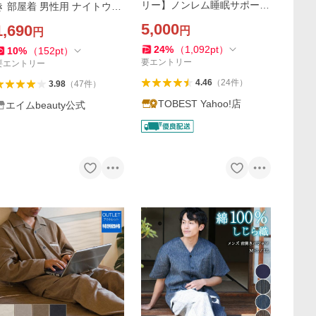
リー】ノンレム睡眠サポート
き 部屋着 男性用 ナイトウェ
着る快適睡眠 次世代ルーム
ア 30代 40代 50代
5,000
1,690
円
円
ウェア メンズ パジャマ 上下
セット 半袖 爆買
24
%
（
1,092
pt
）
10
%
（
152
pt
）
要エントリー
要エントリー
4.46
（
24
件
）
3.98
（
47
件
）
TOBEST Yahoo!店
エイムbeauty公式