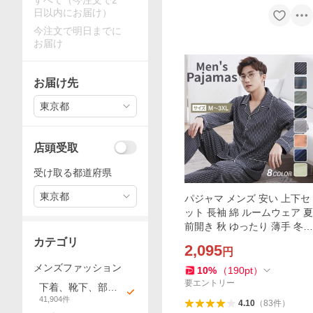
すべて（今注文で2
日以内にお届け）
今注文で明日までに
お届け
お届け先
東京都
店頭受取
受け取る都道府県
東京都
パジャマ メンズ 安い 上下セ
ット 長袖 綿 ルームウェア 夏
前開き 秋 ゆったり 薄手 冬
春 暖か おしゃれ 大きいサイ
カテゴリ
2,095
円
ズ 部屋着 プレゼント ストラ
メンズファッション
イプ 無地
10
%
（
190
pt
）
要エントリー
下着、靴下、部屋
41,904
件
着
4.10
（
83
件
）