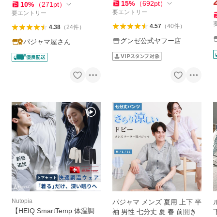
L SF3042
15
%
（
692
pt
）
10
%
（
271
pt
）
要エントリー
要エントリー
4.57
（
40
件
）
4.38
（
24
件
）
グンゼ公式ヤフー店
パジャマ屋さん
Nutopia
パジャマ メンズ 夏用 上下 半
【HEIQ SmartTemp 体温調
袖 男性 七分丈 夏 春 前開き