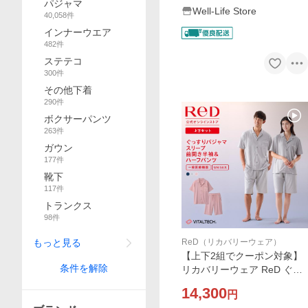
パジャマ
Well-Life Store
40,058
件
インナーウエア
482
件
ステテコ
300
件
その他下着
290
件
ボクサーパンツ
263
件
ガウン
177
件
靴下
117
件
トランクス
98
件
ReD（リカバリーウェア）
もっと見る
【上下2組でクーポン対象】
条件を解除
リカバリーウェア ReD ぐっ
すりパジャマ 半袖 上下セッ
14,300
円
ト(前開き) リカバリーパジャ