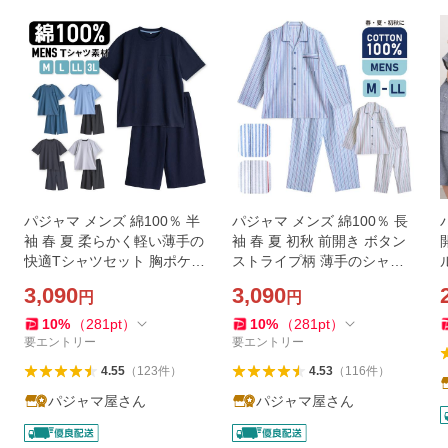
パジャマ メンズ 綿100％ 半
パジャマ メンズ 綿100％ 長
袖 春 夏 柔らかく軽い薄手の
袖 春 夏 初秋 前開き ボタン
快適Tシャツセット 胸ポケッ
ストライプ柄 薄手のシャツ
ト 部屋着 ルームウェア 敬老
おそろい プレゼント 父の日
3,090
3,090
円
円
の日
-
10
%
（
281
pt
）
10
%
（
281
pt
）
要エントリー
要エントリー
4.55
（
123
件
）
4.53
（
116
件
）
パジャマ屋さん
パジャマ屋さん