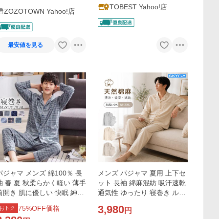
TOBEST Yahoo!店
ZOZOTOWN Yahoo!店
最安値を見る
パジャマ メンズ 綿100％ 長
メンズ パジャマ 夏用 上下セ
袖 春 夏 秋柔らかく軽い 薄手
ット 長袖 綿麻混紡 吸汗速乾
前開き 肌に優しい 快眠 紳士
通気性 ゆったり 寝巻き ルー
吸汗 通気 寝巻きセットアッ
ムウェア 介護 入院 父の日 プ
3,980
75
%OFF価格
おトク
円
プ 部屋着 カジュアル おしゃ
レゼント ギフト 吸湿性 誕生