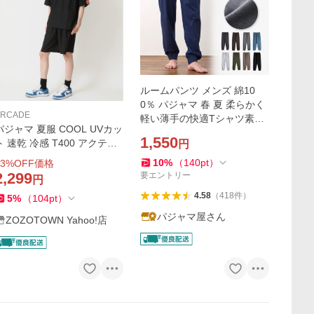
ルームパンツ メンズ 綿10
0％ パジャマ 春 夏 柔らかく
ARCADE
軽い薄手の快適Tシャツ素材
パジャマ 夏服 COOL UVカッ
M L LL 3L 部屋着 ルームウェ
1,550
ト 速乾 冷感 T400 アクティ
円
ア おそろい
ブ上下セットアップ 半袖Tシ
10
%
（
140
pt
）
3
%OFF価格
ャツ＆ハーフパンツ PRIMAL
2,299
要エントリー
円
POINT メンズ
4.58
（
418
件
）
5
%
（
104
pt
）
パジャマ屋さん
ZOZOTOWN Yahoo!店