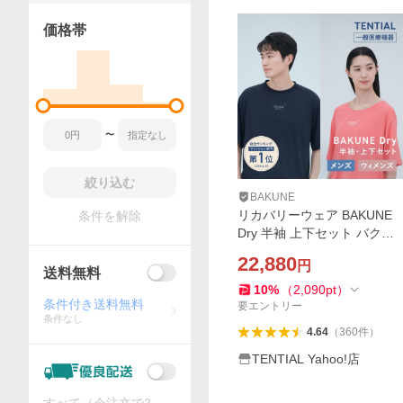
価格帯
〜
絞り込む
BAKUNE
リカバリーウェア BAKUNE
条件を解除
Dry 半袖 上下セット バクネ
リカバリーパジャマ リカバ
22,880
円
リーウエア 一般医療機器 レ
送料無料
ディース メンズ テンシャル
10
%
（
2,090
pt
）
条件付き送料無料
爆買
要エントリー
条件なし
4.64
（
360
件
）
TENTIAL Yahoo!店