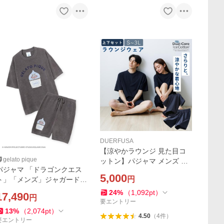
DUERFUSA
【涼やかラウンジ 見た目コ
gelato pique
ットン】パジャマ メンズ 夏
パジャマ 「ドラゴンクエス
用 半袖 吸汗速乾 ドライ 涼感
5,000
円
ト」「メンズ」ジャガード半
ルームウェア 男女兼用 コッ
袖プルオーバー＆ハーフパン
トン混 M L LL 3L 爆買
24
%
（
1,092
pt
）
17,490
円
ツセット メンズ
要エントリー
13
%
（
2,074
pt
）
4.50
（
4
件
）
要エントリー