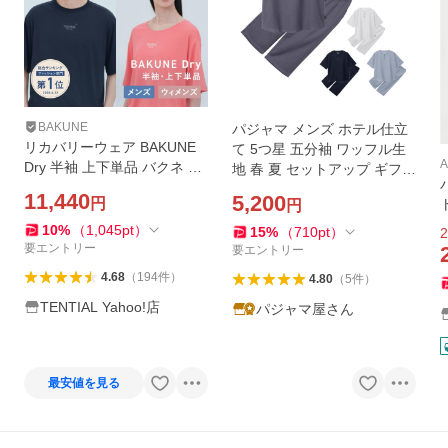
BAKUNE
パジャマ メンズ ホテル仕立
リカバリーウェア BAKUNE
て 5つ星 五分袖 ワッフル生
Dry 半袖 上下単品 バクネ リ
地 春 夏 セットアップ ギフト
カバリーパジャマ リカバリ
プレゼント 父の日 M L LL サ
11,440
5,200
円
円
ーウエア 一般医療機器 レデ
ックス チャコール グレー ネ
ィース メンズ テンシャル 爆
イビー
10
%
（
1,045
pt
）
15
%
（
710
pt
）
2
買
要エントリー
要エントリー
4.68
（
194
件
）
4.80
（
5
件
）
TENTIAL Yahoo!店
パジャマ屋さん
最安値を見る