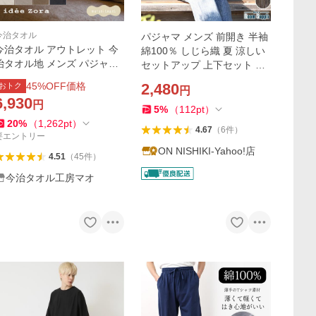
今治タオル
パジャマ メンズ 前開き 半袖
治タオル アウトレット 今
綿100％ しじら織 夏 涼しい
治タオル地 メンズ パジャマ
セットアップ 上下セット 祭
イデゾラ オム パジャマ長袖
り ルームウェア 紳士 男性 男
45
%OFF価格
2,480
おトク
円
3サイズ( M L LL ) 4色 ( アイ
の子 父の日 大きいサイズ z4
6,930
円
ボリー グレー ブラウン ブラ
-77611
5
%
（
112
pt
）
ック ) 綿100％
20
%
（
1,262
pt
）
4.67
（
6
件
）
要エントリー
ON NISHIKI-Yahoo!店
4.51
（
45
件
）
今治タオル工房マオ