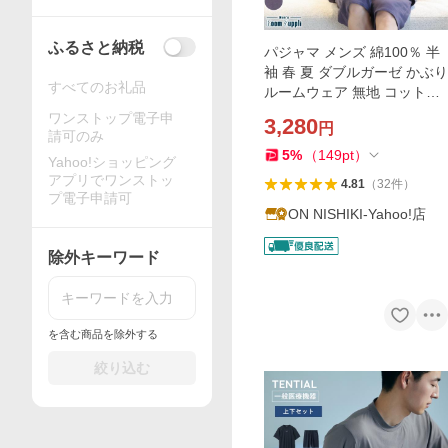
ふるさと納税
パジャマ メンズ 綿100％ 半
袖 春 夏 ダブルガーゼ かぶり
すべてのお礼品
ルームウェア 無地 コットン
紳士 男性 男の子 入院 プレゼ
ワンストップ電子申
3,280
円
ント ギフト 大きいサイズ y8
請可のみ
-77602
5
%
（
149
pt
）
Yahoo!ショッピング
アプリでワンストッ
4.81
（
32
件
）
プ電子申請可
ON NISHIKI-Yahoo!店
除外キーワード
を含む商品を除外する
絞り込む