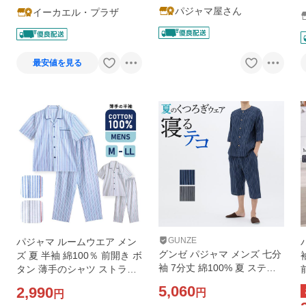
パジャマ屋さん
イーカエル・プラザ
最安値を見る
GUNZE
パジャマ ルームウエア メン
グンゼ パジャマ メンズ 七分
ズ 夏 半袖 綿100％ 前開き ボ
袖 7分丈 綿100% 夏 ステテ
タン 薄手のシャツ ストライ
コ しじら織 寝るテコ ウエス
プ柄 M L LL おそろい プレゼ
5,060
2,990
円
円
トゴム 前開き GUNZE M L L
ント 父の日