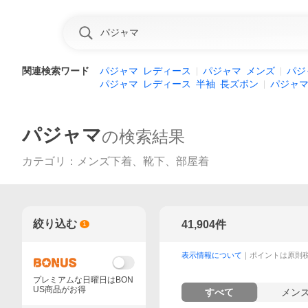
関連検索ワード
パジャマ
レディース
パジャマ
メンズ
パジ
パジャマ
レディース
半袖
長ズボン
パジャ
パジャマ
の検索結果
カテゴリ
：
メンズ下着、靴下、部屋着
絞り込む
41,904
件
1
表示情報について
｜ポイントは原則
プレミアムな日曜日はBON
US商品がお得
すべて
メン