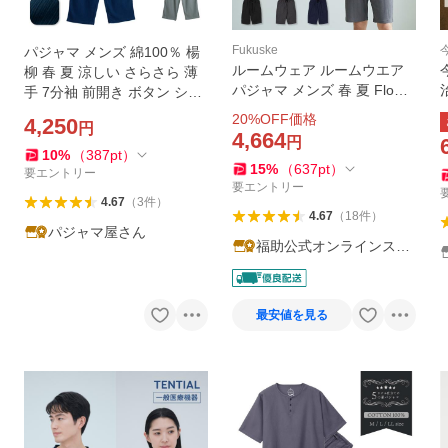
Fukuske
パジャマ メンズ 綿100％ 楊
ルームウェア ルームウエア
今
柳 春 夏 涼しい さらさら 薄
パジャマ メンズ 春 夏 Flow
手 7分袖 前開き ボタン シャ
Relaxing フローリラクシン
ツ 無地 家族 おそろい リンク
20
%OFF価格
4,250
円
グ 半袖 ハーフパンツ 無地 ニ
コーデ ギフト プレゼント 父
4,664
円
ットサッカー HRT-6022 福
の日
10
%
（
387
pt
）
15
%
（
637
pt
）
助 fukuske ふくすけ
要エントリー
要エントリー
4.67
（
3
件
）
4.67
（
18
件
）
パジャマ屋さん
福助公式オンラインスト
ア
最安値を見る