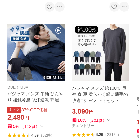
DUERFUSA
パジャマ メンズ 綿100％ 長
パジャマ メンズ 半袖 ひんや
袖 春 夏 柔らかく軽い薄手の
り 接触冷感 吸汗速乾 部屋着
快適Tシャツ 上下セット 胸
ルームウェア Tシャツ ハー
ポケット M L LL 3L 敬老の日
37
%OFF価格
3,090
おトク
円
フパンツ 上下 ドライ ストレ
2,480
円
ッチ プレゼント 爆買
10
%
（
281
pt
）
要エントリー
5
%
（
112
pt
）
4.26
（
231
件
）
4.39
（
62
件
）