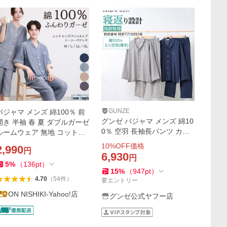
GUNZE
パジャマ メンズ 綿100％ 前
グンゼ パジャマ メンズ 綿10
開き 半袖 春 夏 ダブルガーゼ
0％ 空羽 長袖長パンツ カイ
ルームウェア 無地 コットン
ミンナビ GM2076 M〜LL
紳士 男性 男の子 入院 プレゼ
10
%OFF価格
2,990
円
ント ギフト 大きいサイズ y8
6,930
円
77458
5
%
（
136
pt
）
15
%
（
947
pt
）
4.70
（
54
件
）
要エントリー
ON NISHIKI-Yahoo!店
グンゼ公式ヤフー店