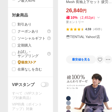
ン最大40%
Mesh 長袖上下セット 疲労回
復 パジャマ メッシュ バクネ
26,840
円
TENTIAL テンシャル ギフト
対象商品
プレゼント 爆買
10
%
（
2,452
pt
）
要エントリー
割引あり
4.59
（
49
件
）
クーポンあり
TENTIAL Yahoo!店
ソーシャルギフト
定期購入
お試し・
サンプリング
最安値を見る
在庫なしを含む
VIPスタンプ
すべて（VIPスタン
プ対象商品）
VIP特典（ポイント
アップ）対象