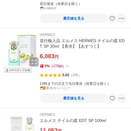
翌日発送（休業日を除く）
s-select
最安値を見る
HERMES
並行輸入品 エルメス HERMES ナイルの庭 ED
T SP 30ml 【香水】【あすつく】
6,083
円
5
%
（
278
pt
）
5.00
（
4
件
）
14時までの注文で当日発送（休業日を除く）
香水カンパニー
最安値を見る
HERMES
エルメス ナイルの庭 EDT SP 100ml
11,052