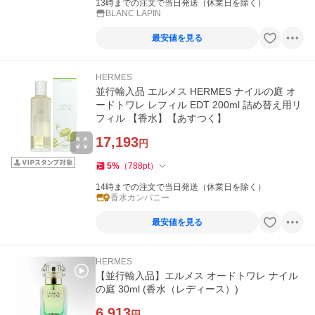
13時までの注文で当日発送（休業日を除く）
BLANC LAPIN
最安値を見る
HERMES
並行輸入品 エルメス HERMES ナイルの庭 オ
ードトワレ レフィル EDT 200ml 詰め替え用リ
フィル 【香水】【あすつく】
17,193
円
5
%
（
788
pt
）
14時までの注文で当日発送（休業日を除く）
香水カンパニー
最安値を見る
HERMES
【並行輸入品】エルメス オードトワレ ナイル
の庭 30ml (香水（レディース）)
6,913
円