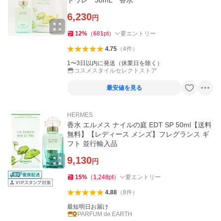
トワレ 30mL 香水
6,230
円
12
%
（
681
pt
）
要エントリー
4.75
（
4
件
）
1〜3日以内に発送（休業日を除く）
コスメスタイルセレクトストア
最安値を見る
HERMES
香水 エルメス ナイルの庭 EDT SP 50ml【送料
無料】【レディース メンズ】フレグランス ギ
フト 並行輸入品
9,130
円
15
%
（
1,248
pt
）
要エントリー
4.88
（
8
件
）
最短明日お届け
PARFUM de EARTH