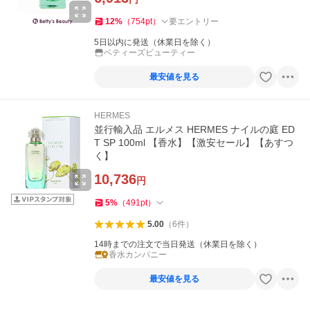
12
%
（
754
pt
）
要エントリー
5日以内に発送（休業日を除く）
ベティーズビューティー
最安値を見る
HERMES
並行輸入品 エルメス HERMES ナイルの庭 ED
T SP 100ml 【香水】【激安セール】【あすつ
く】
10,736
円
5
%
（
491
pt
）
5.00
（
6
件
）
14時までの注文で当日発送（休業日を除く）
香水カンパニー
最安値を見る