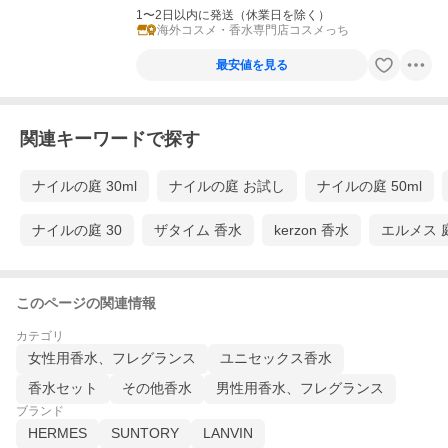
1〜2日以内に発送（休業日を除く）
海外コスメ・香水専門店コスメっち
最安値を見る
関連キーワードで探す
ナイルの庭 30ml
ナイルの庭 お試し
ナイルの庭 50ml
ナイルの庭 30
ザタイム 香水
kerzon 香水
エルメス 
このページの関連情報
カテゴリ
女性用香水、フレグランス
ユニセックス香水
香水セット
その他香水
男性用香水、フレグランス
ブランド
HERMES
SUNTORY
LANVIN