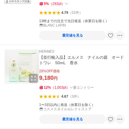
5
%
（
292
pt
）
4.79
（
52
件
）
13時までの注文で当日発送（休業日を除く）
BLANC LAPIN
最安値を見る
HERMES
【並行輸入品】エルメス ナイルの庭 オード
トワレ 50mL 香水
28
%OFF価格
9,180
円
12
%
（
1,003
pt
）
要エントリー
4.67
（
3
件
）
1〜3日以内に発送（休業日を除く）
コスメスタイルセレクトストア
最安値を見る