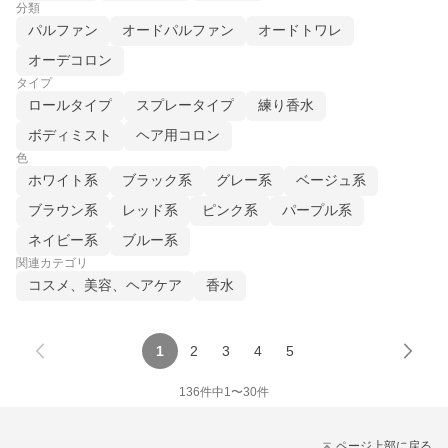
分類
パルファン
オードパルファン
オードトワレ
オーデコロン
タイプ
ロールタイプ
スプレータイプ
練り香水
ボディミスト
ヘア用コロン
色
ホワイト系
ブラック系
グレー系
ベージュ系
ブラウン系
レッド系
ピンク系
パープル系
ネイビー系
ブルー系
関連カテゴリ
コスメ、美容、ヘアケア
香水
1
2
3
4
5
136
件中
1
〜
30
件
ページ上部に戻る