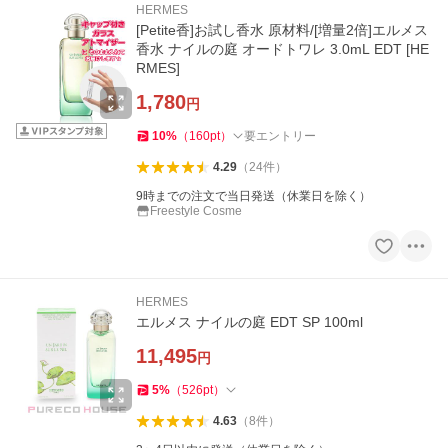
HERMES
[Petite香]お試し香水 原材料/[増量2倍]エルメス
香水 ナイルの庭 オードトワレ 3.0mL EDT [HE
RMES]
1,780
円
10
%
（
160
pt
）
要エントリー
4.29
（
24
件
）
9時までの注文で当日発送（休業日を除く）
Freestyle Cosme
HERMES
エルメス ナイルの庭 EDT SP 100ml
11,495
円
5
%
（
526
pt
）
4.63
（
8
件
）