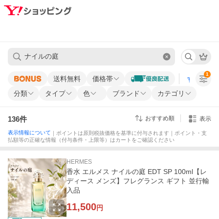
1
送料無料
価格帯
すべての条
分類
タイプ
色
ブランド
カテゴリ
136
件
おすすめ順
表示
表示情報について
｜ポイントは原則税抜価格を基準に付与されます｜ポイント・支
払額等の正確な情報（付与条件・上限等）はカートをご確認ください
HERMES
香水 エルメス ナイルの庭 EDT SP 100ml【レ
ディース メンズ】フレグランス ギフト 並行輸
入品
11,500
円