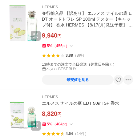
HERMES
並行輸入品 【訳あり】 エルメス ナイルの庭 E
DT オードトワレ SP 100ml テスター【キャッ
プ付】 香水 HERMES 【8/17(月)発送予定】 爆
買
9,940
円
5
%
（
455
pt
）
3.88
（
8
件
）
13時までの注文で当日発送（休業日を除く）
ベスバ BEST BUY
最安値を見る
HERMES
エルメス ナイルの庭 EDT 50ml SP 香水
8,820
円
5
%
（
404
pt
）
4.64
（
14
件
）