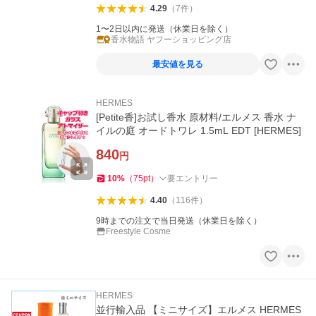
4.29
（
7
件
）
1〜2日以内に発送（休業日を除く）
香水物語 ヤフーショッピング店
最安値を見る
HERMES
[Petite香]お試し香水 原材料/エルメス 香水 ナ
イルの庭 オードトワレ 1.5mL EDT [HERMES]
840
円
10
%
（
75
pt
）
要エントリー
4.40
（
116
件
）
9時までの注文で当日発送（休業日を除く）
Freestyle Cosme
HERMES
並行輸入品 【ミニサイズ】エルメス HERMES