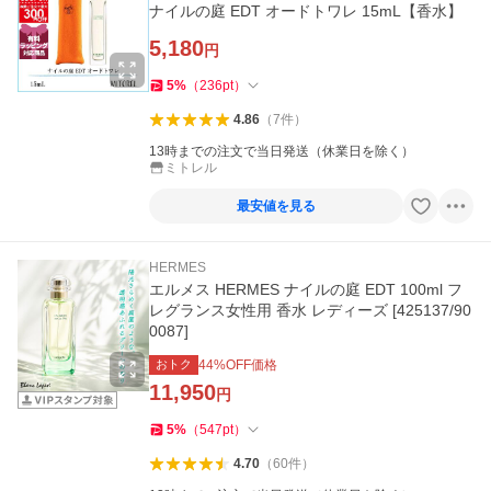
ナイルの庭 EDT オードトワレ 15mL【香水】
5,180
円
5
%
（
236
pt
）
4.86
（
7
件
）
13時までの注文で当日発送（休業日を除く）
ミトレル
最安値を見る
HERMES
エルメス HERMES ナイルの庭 EDT 100ml フ
レグランス女性用 香水 レディーズ [425137/90
0087]
おトク
44
%OFF価格
11,950
円
5
%
（
547
pt
）
4.70
（
60
件
）