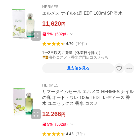
HERMES
エルメス ナイルの庭 EDT 100ml SP 香水
11,620
円
5
%
（
532
pt
）
4.70
（
10
件
）
1〜2日以内に発送（休業日を除く）
海外コスメ・香水専門店コスメっち
最安値を見る
HERMES
サマータイムセール エルメス HERMES ナイル
の庭 オードトワレ 100ml EDT レディース 香
水 ユニセックス 香水 コスメ
12,266
円
5
%
（
562
pt
）
4.43
（
7
件
）