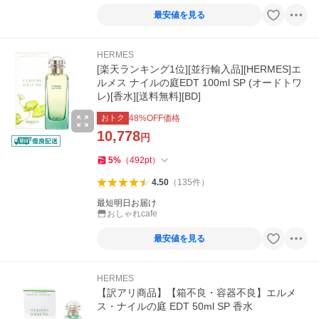
最安値を見る
HERMES
[楽天ランキング1位][並行輸入品][HERMES]エ
ルメス ナイルの庭EDT 100ml SP (オードトワ
レ)[香水][送料無料][BD]
おトク
48
%OFF価格
10,778
円
5
%
（
492
pt
）
4.50
（
135
件
）
最短明日お届け
おしゃれcafe
最安値を見る
HERMES
【訳アリ商品】【箱不良・容器不良】エルメ
ス・ナイルの庭 EDT 50ml SP 香水