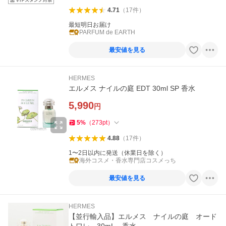
4.71
（
17
件
）
最短明日お届け
PARFUM de EARTH
最安値を見る
HERMES
エルメス ナイルの庭 EDT 30ml SP 香水
5,990
円
5
%
（
273
pt
）
4.88
（
17
件
）
1〜2日以内に発送（休業日を除く）
海外コスメ・香水専門店コスメっち
最安値を見る
HERMES
【並行輸入品】エルメス ナイルの庭 オード