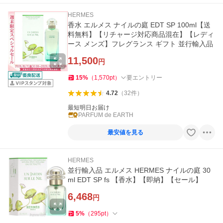
HERMES
香水 エルメス ナイルの庭 EDT SP 100ml【送
料無料】【リチャージ対応商品混在】【レディ
ース メンズ】フレグランス ギフト 並行輸入品
11,500
円
15
%
（
1,570
pt
）
要エントリー
4.72
（
32
件
）
最短明日お届け
PARFUM de EARTH
最安値を見る
HERMES
並行輸入品 エルメス HERMES ナイルの庭 30
ml EDT SP fs 【香水】【即納】【セール】
6,468
円
5
%
（
295
pt
）