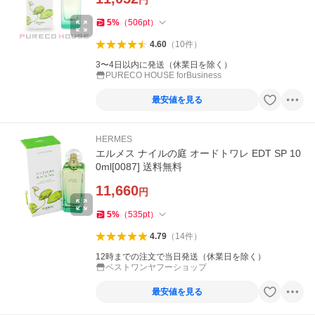
円
5
%
（
506
pt
）
4.60
（
10
件
）
3〜4日以内に発送（休業日を除く）
PURECO HOUSE forBusiness
最安値を見る
HERMES
エルメス ナイルの庭 オードトワレ EDT SP 10
0ml[0087] 送料無料
11,660
円
5
%
（
535
pt
）
4.79
（
14
件
）
12時までの注文で当日発送（休業日を除く）
ベストワンヤフーショップ
最安値を見る