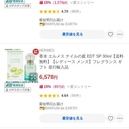
15
%
（
1,570
pt
）
要エントリー
4.70
（
96
件
）
最短明日お届け
PARFUM de EARTH
最安値を見る
HERMES
香水 エルメス ナイルの庭 EDT SP 30ml【送料
無料】【レディース メンズ】フレグランス ギ
フト 並行輸入品
6,578
円
15
%
（
897
pt
）
要エントリー
4.64
（
56
件
）
最短明日お届け
PARFUM de EARTH
最安値を見る