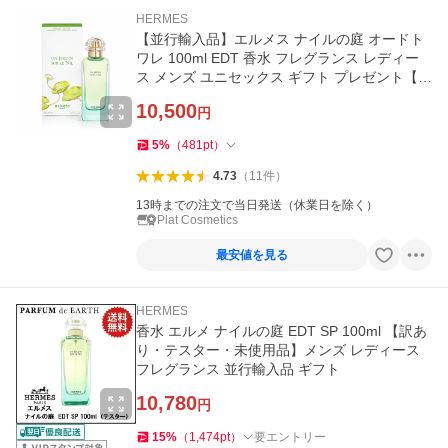
HERMES
【並行輸入品】エルメス ナイルの庭 オードト
ワレ 100ml EDT 香水 フレグランス レディー
ス メンズ ユニセックス ギフト プレゼント【送
料無料】
10,500
円
5
%
（
481
pt
）
4.73
（
11
件
）
13時までの注文で当日発送（休業日を除く）
Plat Cosmetics
最安値を見る
HERMES
香水 エルメ ナイルの庭 EDT SP 100ml 【訳あ
り・テスター・未使用品】メンズ レディース
フレグランス 並行輸入品 ギフト
10,780
円
15
%
（
1,474
pt
）
要エントリー