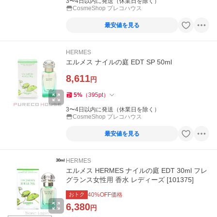
3〜4日以内に発送（休業日を除く）
CosmeShop プレコハウス
最安値を見る
HERMES
エルメス ナイルの庭 EDT SP 50ml
8,611
円
5
%
（
395
pt
）
3〜4日以内に発送（休業日を除く）
CosmeShop プレコハウス
最安値を見る
HERMES
エルメス HERMES ナイルの庭 EDT 30ml フレ
グランス女性用 香水 レディーズ [101375]
おトク
40
%OFF価格
6,380
円