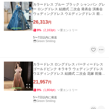
カラードレス ブルー ブラック シャンパン グレ
ー ロングドレス 結婚式 二次会 発表会 演奏会
ウェディングドレス ウエディングドレス 前撮
り プリンセスドレス
26,313
円
9
%
（
2,163
pt
）
要エントリー
5〜7日以内に発送
Green Smiling
カラードレス ロングドレス パーティードレス
ゴールドピンク キラキラ ウェディングドレス
ウエディングドレス 結婚式 二次会 花嫁 前撮り
演奏会 発表会
21,957
円
9
%
（
1,804
pt
）
要エントリー
5〜7日以内に発送
Green Smiling