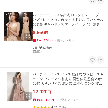
パーティードレス結婚式 ロングドレス イブニ
ングドレス きれいめ ナイトドレス ワンピース
発表会 キャバドレス マーメイドライン 演奏会
忘年会 挙式hs5819
8,956
円
9
%
（
734
pt
）
要エントリー
7日以内に発送
星野
パーティードレス ドレス 結婚式 ワンピース A
ライン フォーマル 袖あり 同窓会 謝恩会 20代
30代 大きいサイズ 成人式 二次会 ロング 披露
宴 レース 姫系
12,020
円
10
%
（
1,097
pt
）
要エントリー
4.67
（
3
件
）