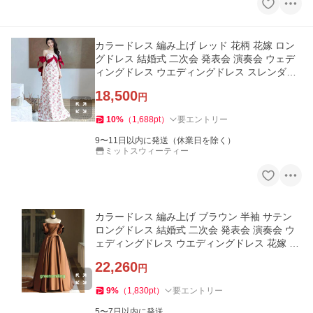
カラードレス 編み上げ レッド 花柄 花嫁 ロン
グドレス 結婚式 二次会 発表会 演奏会 ウェデ
ィングドレス ウエディングドレス スレンダー
ドレス オフショルダー
18,500
円
10
%
（
1,688
pt
）
要エントリー
9〜11日以内に発送（休業日を除く）
ミットスウィーティー
カラードレス 編み上げ ブラウン 半袖 サテン
ロングドレス 結婚式 二次会 発表会 演奏会 ウ
ェディングドレス ウエディングドレス 花嫁 前
撮り プリンセスドレス
22,260
円
9
%
（
1,830
pt
）
要エントリー
5〜7日以内に発送