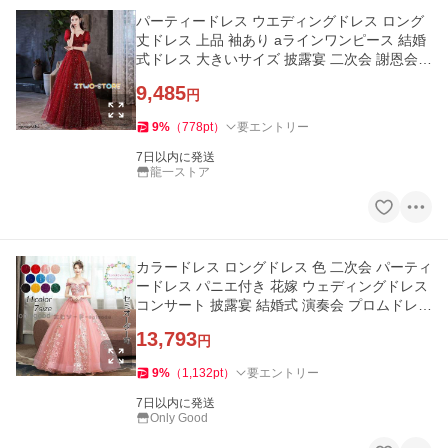
パーティードレス ウエディングドレス ロング
丈ドレス 上品 袖あり aラインワンピース 結婚
式ドレス 大きいサイズ 披露宴 二次会 謝恩会
演奏会 発表会 食事会
9,485
円
9
%
（
778
pt
）
要エントリー
7日以内に発送
龍一ストア
カラードレス ロングドレス 色 二次会 パーティ
ードレス パニエ付き 花嫁 ウェディングドレス
コンサート 披露宴 結婚式 演奏会 プロムドレス
ステージ衣装
13,793
円
9
%
（
1,132
pt
）
要エントリー
7日以内に発送
Only Good