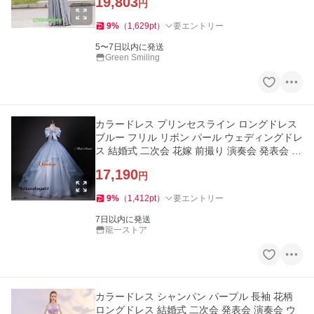
19,803
円
9
%
（
1,629
pt
）
要エントリー
5〜7日以内に発送
Green Smiling
カラードレス プリンセスライン ロングドレス
ブルー フリル リボン パール ウェディングドレ
ス 結婚式 二次会 花嫁 前撮り 演奏会 発表会 ス
テージ衣装
17,190
円
9
%
（
1,412
pt
）
要エントリー
7日以内に発送
龍一ストア
カラードレス シャンパン パープル 長袖 花柄
ロングドレス 結婚式 二次会 発表会 演奏会 ウ