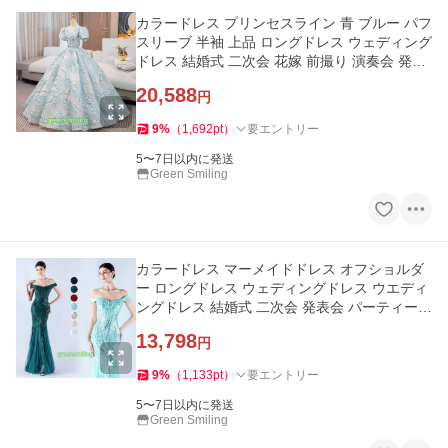
カラードレス プリンセスライン 青 ブルー パフ
スリーブ 半袖 上品 ロングドレス ウェディング
ドレス 結婚式 二次会 花嫁 前撮り 演奏会 発表
会 ステージ衣装
20,588
円
9
%
（
1,692
pt
）
要エントリー
5〜7日以内に発送
Green Smiling
カラードレス マーメイドドレス オフショルダ
ー ロングドレス ウェディングドレス ウエディ
ングドレス 結婚式 二次会 発表会 パーティード
レス イブニングドレス
13,798
円
9
%
（
1,133
pt
）
要エントリー
5〜7日以内に発送
Green Smiling