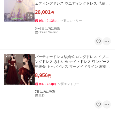
ェディングドレス ウエディングドレス 花嫁 前
撮り プリンセスドレス
26,001
円
9
%
（
2,138
pt
）
要エントリー
5〜7日以内に発送
Green Smiling
パーティードレス結婚式 ロングドレス イブニ
ングドレス きれいめ ナイトドレス ワンピース
発表会 キャバドレス マーメイドライン 演奏会
忘年会 挙式hs5827
8,956
円
9
%
（
734
pt
）
要エントリー
7日以内に発送
星野