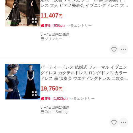
レス 大人 ピアノ発表会 イブニングドレス 大き
いサイズ レディー
11,407
円
9
%
（
936
pt
）
要エントリー
5〜7日以内に発送
ブリンキー
パーティードレス 結婚式 フォーマル イブニン
グドレス カクテルドレス ロングドレス カラー
ドレス 黒 演奏会 ウエディングドレス 二次会
発表会 コンサート
19,750
円
9
%
（
1,623
pt
）
要エントリー
5〜7日以内に発送
Green Smiling