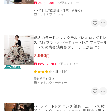
9
%
（
1,230
pt
）
要エントリー
9〜11日以内に発送（休業日を除く）
ミットスウィーティー
即納 カラードレス カクテルドレス ロングドレ
ス 花柄 ブラック パーティードレス フォマール
ドレス 発表会 演奏会 ステージ 二次会 コンサ
ート コンクール
7,980
円
10
%
（
727
pt
）
要エントリー
4.38
（
13
件
）
最短明日お届け
ミットスウィーティー
パーティードレス ロング 袖あり 黒 ドレス 結
婚式 二次会 マキシ丈 チュール 黒 演奏会用 ド