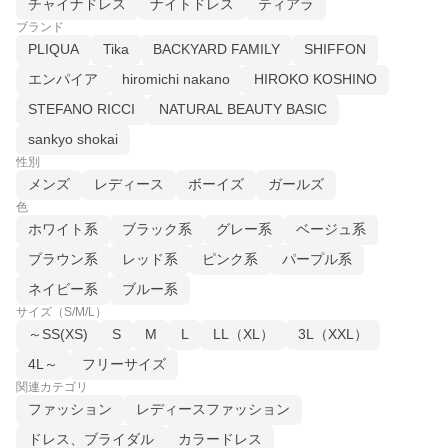
チャイナドレス
ナイトドレス
ティアラ
ブランド
PLIQUA
Tika
BACKYARD FAMILY
SHIFFON
エンパイア
hiromichi nakano
HIROKO KOSHINO
STEFANO RICCI
NATURAL BEAUTY BASIC
sankyo shokai
性別
メンズ
レディース
ボーイズ
ガールズ
色
ホワイト系
ブラック系
グレー系
ベージュ系
ブラウン系
レッド系
ピンク系
パープル系
ネイビー系
ブルー系
サイズ（S/M/L）
～SS(XS)
S
M
L
LL（XL）
3L（XXL）
4L～
フリーサイズ
関連カテゴリ
ファッション
レディースファッション
ドレス、ブライダル
カラードレス