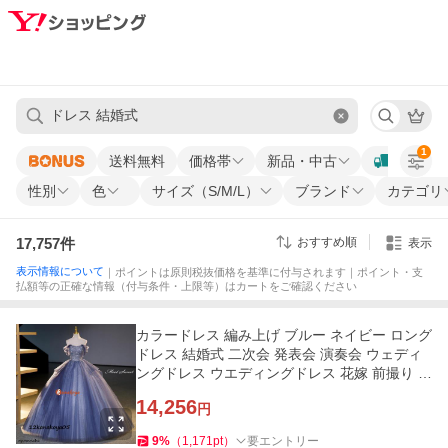
1
送料無料
価格帯
新品・中古
性別
色
サイズ（S/M/L）
ブランド
カテゴリ
17,757
件
おすすめ順
表示
表示情報について
｜ポイントは原則税抜価格を基準に付与されます｜ポイント・支
払額等の正確な情報（付与条件・上限等）はカートをご確認ください
カラードレス 編み上げ ブルー ネイビー ロング
ドレス 結婚式 二次会 発表会 演奏会 ウェディ
ングドレス ウエディングドレス 花嫁 前撮り 上
品 プリンセスドレス
14,256
円
9
%
（
1,171
pt
）
要エントリー