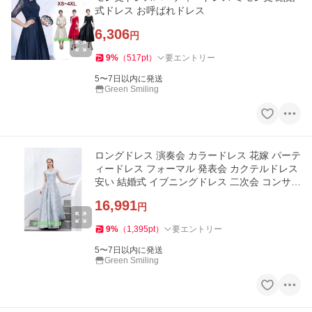
式ドレス お呼ばれドレス
6,306
円
9
%
（
517
pt
）
要エントリー
5〜7日以内に発送
Green Smiling
ロングドレス 演奏会 カラードレス 花嫁 パーテ
ィードレス フォーマル 発表会 カクテルドレス
安い 結婚式 イブニングドレス 二次会 コンサー
ト ステージ
16,991
円
9
%
（
1,395
pt
）
要エントリー
5〜7日以内に発送
Green Smiling