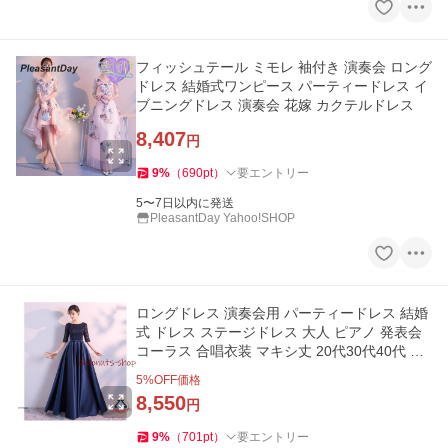
フィッシュテール ミモレ 袖付き 演奏会 ロング
ドレス 結婚式ワンピース パーティードレス イ
ブニングドレス 演奏会 花嫁 カクテルドレス
8,407
円
9
%
（
690
pt
）
要エントリー
5〜7日以内に発送
PleasantDay Yahoo!SHOP
ロングドレス 演奏会用 パーティードレス 結婚
式 ドレス ステージドレス 大人 ピアノ 発表会
コーラス 合唱衣装 マキシ丈 20代30代40代 大
きいサイズ 成人式
5
%OFF価格
8,550
円
9
%
（
701
pt
）
要エントリー