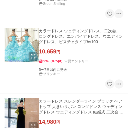
Green Smiling
カラードレス ウェディングドレス、二次会、
ロングドレス、エンパイアドレス、ウエディン
グドレス、ビスチェタイプhs100
10,659
円
9
%
（
875
pt
）
要エントリー
5〜7日以内に発送
ブリンキー
カラードレス スレンダーライン ブラック ベア
トップ 大きいリボン ロングドレス ウェディン
グドレス ウエディングドレス 結婚式 二次会 花
嫁 前撮り 発表会
14,980
円