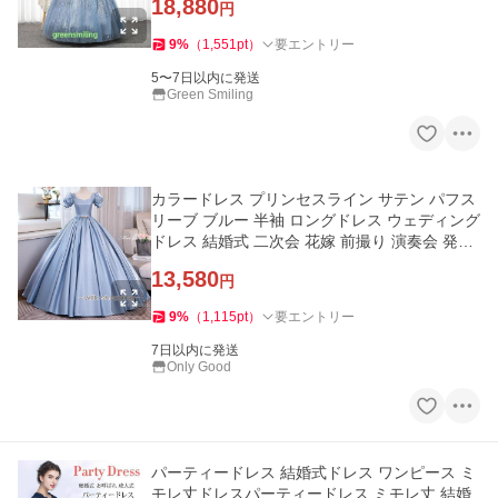
18,880
円
9
%
（
1,551
pt
）
要エントリー
5〜7日以内に発送
Green Smiling
カラードレス プリンセスライン サテン パフス
リーブ ブルー 半袖 ロングドレス ウェディング
ドレス 結婚式 二次会 花嫁 前撮り 演奏会 発表
会 ステージ衣装
13,580
円
9
%
（
1,115
pt
）
要エントリー
7日以内に発送
Only Good
パーティードレス 結婚式ドレス ワンピース ミ
モレ丈ドレスパーティードレス ミモレ丈 結婚