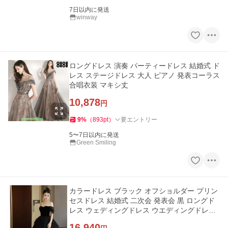
7日以内に発送
winway
ロングドレス 演奏 パーティードレス 結婚式 ド
レス ステージドレス 大人 ピアノ 発表コーラス
合唱衣装 マキシ丈
10,878
円
9
%
（
893
pt
）
要エントリー
5〜7日以内に発送
Green Smiling
カラードレス ブラック オフショルダー プリン
セスドレス 結婚式 二次会 発表会 黒 ロングド
レス ウェディングドレス ウエディングドレス
イブニングドレス
16,940