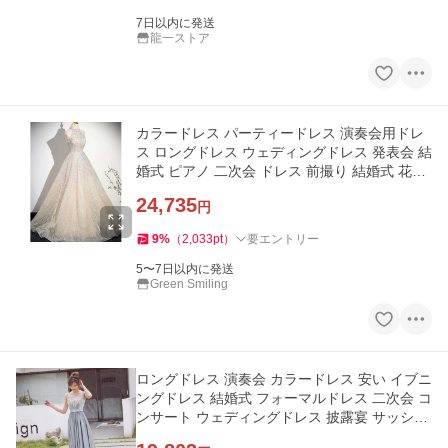
7日以内に発送
龍一ストア
カラードレス パーティードレス 演奏会用ドレ
ス ロングドレス ウェディングドレス 発表会 結
婚式 ピアノ 二次会 ドレス 前撮り 結婚式 花嫁
披露宴
24,735
円
9
%
（
2,033
pt
）
要エントリー
5〜7日以内に発送
Green Smiling
ロングドレス 演奏会 カラードレス 安い イブニ
ングドレス 結婚式 フォーマルドレス 二次会 コ
ンサート ウェディングドレス 披露宴 サッシュ
リボン