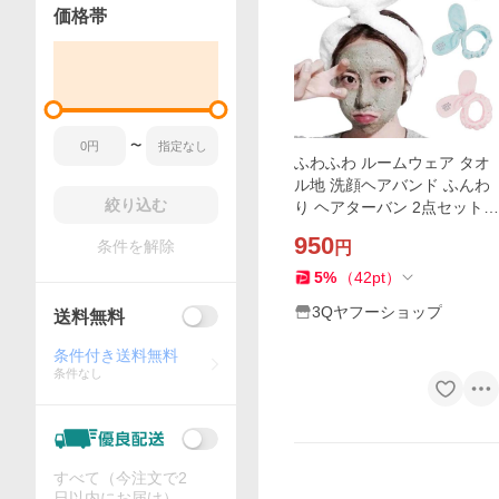
価格帯
〜
ふわふわ ルームウェア タオ
ル地 洗顔ヘアバンド ふんわ
絞り込む
り ヘアターバン 2点セット
ホームグッズ ヘアバンド も
950
条件を解除
円
こもこ 柔らかい 無地 カチュ
ーシャ
5
%
（
42
pt
）
3Qヤフーショップ
送料無料
条件付き送料無料
条件なし
すべて（今注文で2
日以内にお届け）