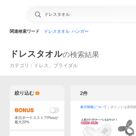
関連検索ワード
ドレスタオル
ハンガー
ドレスタオル
の検索結果
カテゴリ
：
ドレス、ブライダル
絞り込む
2
件
1
表示情報について
｜ポイントは原則
本日ボーナスストアPlusが
最大20%