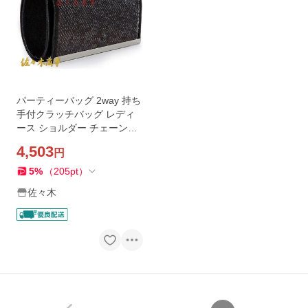
パーティーバッグ 2way 持ち
手付クラッチバッグ レディ
ース ショルダー チェーン付
クリスマスプレゼント
4,503
円
5
%
（
205
pt
）
佐々木