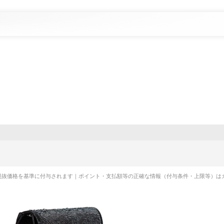
税抜価格を基準に付与されます｜ポイント・支払額等の正確な情報（付与条件・上限等）は