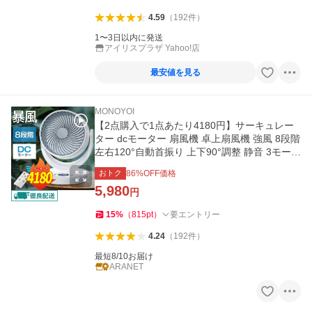
4.59
（
192
件
）
1〜3日以内に発送
アイリスプラザ Yahoo!店
最安値を見る
MONOYOI
【2点購入で1点あたり4180円】サーキュレー
ター dcモーター 扇風機 卓上扇風機 強風 8段階
左右120°自動首振り 上下90°調整 静音 3モード
8畳 イオン発生
おトク
86
%OFF価格
5,980
円
15
%
（
815
pt
）
要エントリー
4.24
（
192
件
）
最短8/10お届け
ARANET