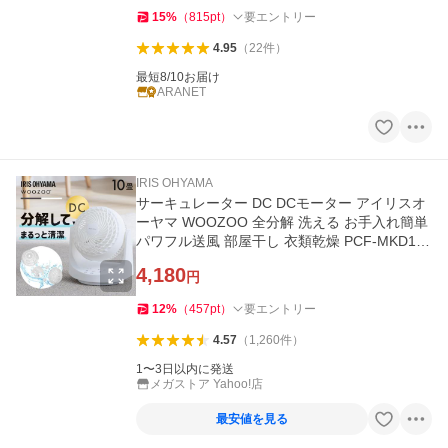
15
%
（
815
pt
）
要エントリー
4.95
（
22
件
）
最短8/10お届け
ARANET
IRIS OHYAMA
サーキュレーター DC DCモーター アイリスオ
ーヤマ WOOZOO 全分解 洗える お手入れ簡単
パワフル送風 部屋干し 衣類乾燥 PCF-MKD15
EC *
4,180
円
12
%
（
457
pt
）
要エントリー
4.57
（
1,260
件
）
1〜3日以内に発送
メガストア Yahoo!店
最安値を見る