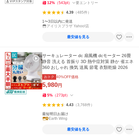
12
%
（
543
pt
）
要エントリー
4.39
（
485
件
）
1〜3日以内に発送
アイリスプラザ Yahoo!店
最安値を見る
サーキュレーター dc 扇風機 dcモーター 26畳
静音 洗える 首振り 3D 熱中症対策 静か 省エネ
360 おしゃれ 換気 送風 節電 衣類乾燥 2026
おトク
40
%OFF価格
5,980
円
5
%
（
273
pt
）
4.43
（
3,768
件
）
最短明日お届け
Earth Wing
最安値を見る