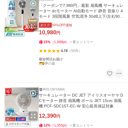
「クーポンで7,980円」最新 扇風機 サーキュレ
ーター dcモーター AI自動モード 静音 首振り 4
モード 3段階風量 空気清浄 30dB上下/左右90°
首振り
おトク
59
%OFF価格
10,980
円
15
%
（
1,499
pt
）
要エントリー
4.78
（
50
件
）
最短明日お届け
夢の森
IRIS OHYAMA
サーキュレーター DC JET アイリスオーヤマ D
Cモーター 静音 扇風機 ボール JET 15cm 扇風
機 PCF-SDC15T-EC-W 安心延長保証対象
12,390
円
12
%
（
1,355
pt
）
要エントリー