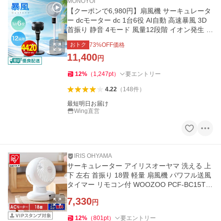
MONOYOI
【クーポンで6,980円】扇風機 サーキュレータ
ー dcモーター dc 1台6役 AI自動 高速暴風 3D
首振り 静音 4モード 風量12段階 イオン発生 ア
ロマ対応
おトク
73
%OFF価格
11,400
円
12
%
（
1,247
pt
）
要エントリー
4.22
（
148
件
）
最短明日お届け
Wing直営
IRIS OHYAMA
サーキュレーター アイリスオーヤマ 洗える 上
下 左右 首振り 18畳 軽量 扇風機 パワフル送風
タイマー リモコン付 WOOZOO PCF-BC15TE
C *
7,330
円
12
%
（
801
pt
）
要エントリー