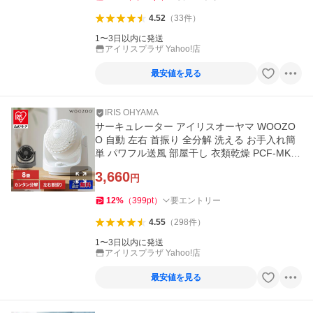
4.52
（
33
件
）
1〜3日以内に発送
アイリスプラザ Yahoo!店
最安値を見る
IRIS OHYAMA
サーキュレーター アイリスオーヤマ WOOZO
O 自動 左右 首振り 全分解 洗える お手入れ簡
単 パワフル送風 部屋干し 衣類乾燥 PCF-MKM
15EC 安心延長保証対象
3,660
円
12
%
（
399
pt
）
要エントリー
4.55
（
298
件
）
1〜3日以内に発送
アイリスプラザ Yahoo!店
最安値を見る