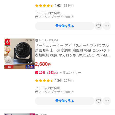
4.63
（
338
件
）
1〜3日以内に発送
アイリスプラザ Yahoo!店
最安値を見る
IRIS OHYAMA
サーキュレーター アイリスオーヤマ パワフル
送風 8畳 上下角度調整 扇風機 軽量 コンパクト
衣類乾燥 換気 マカロン型 WOOZOO PCF-MK
M15N 安心延長保証対象
2,680
円
10
%
（
243
pt
）
要エントリー
4.34
（
267
件
）
1〜3日以内に発送
アイリスプラザ Yahoo!店
最安値を見る