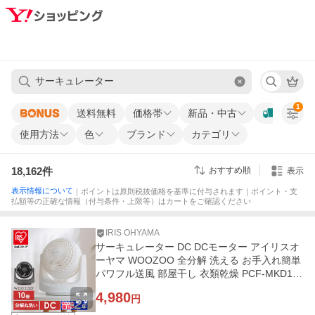
1
送料無料
価格帯
新品・中古
使用方法
色
ブランド
カテゴリ
18,162
件
おすすめ順
表示
表示情報について
｜ポイントは原則税抜価格を基準に付与されます｜ポイント・支
払額等の正確な情報（付与条件・上限等）はカートをご確認ください
IRIS OHYAMA
サーキュレーター DC DCモーター アイリスオ
ーヤマ WOOZOO 全分解 洗える お手入れ簡単
パワフル送風 部屋干し 衣類乾燥 PCF-MKD15
EC * 安心延長保証対象
4,980
円