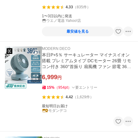
4.33
（
835
件
）
1〜3日以内に発送
ウエノ電器 Yahoo!店
最安値を見る
MODERN DECO
本日P+5％ サーキュレーター マイナスイオン
搭載 プレミアムタイプ DCモーター 26畳 リモ
コン付き 360°首振り 扇風機 ファン 節電 360
度首振り 節電 爆買
6,999
円
15
%
（
954
pt
）
要エントリー
4.42
（
1,629
件
）
最短明日お届け
モダンデコ