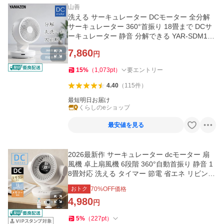
山善
洗える サーキュレーター DCモーター 全分解
サーキュレーター 360°首振り 18畳まで DCサ
ーキュレーター 静音 分解できる YAR-SDM15
(W) 分解 扇風機
7,860
円
15
%
（
1,073
pt
）
要エントリー
4.40
（
115
件
）
最短明日お届け
くらしのeショップ
最安値を見る
2026最新作 サーキュレーター dcモーター 扇
風機 卓上扇風機 6段階 360°自動首振り 静音 1
8畳対応 洗える タイマー 節電 省エネ リビング
衣類乾燥 熱中症対策
おトク
70
%OFF価格
4,980
円
5
%
（
227
pt
）