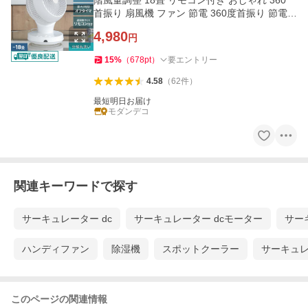
階風量調整 18畳 リモコン付き おしゃれ 360°
首振り 扇風機 ファン 節電 360度首振り 節電
静音 1年保証 爆買
4,980
円
15
%
（
678
pt
）
要エントリー
4.58
（
62
件
）
最短明日お届け
モダンデコ
関連キーワードで探す
サーキュレーター dc
サーキュレーター dcモーター
サー
ハンディファン
除湿機
スポットクーラー
サーキュ
このページの関連情報