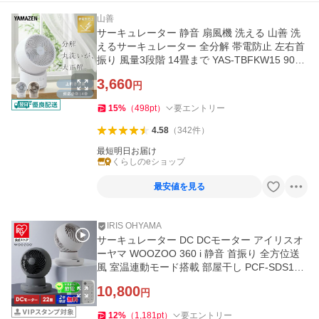
山善
サーキュレーター 静音 扇風機 洗える 山善 洗
えるサーキュレーター 全分解 帯電防止 左右首
振り 風量3段階 14畳まで YAS-TBFKW15 90度
上向き
3,660
円
15
%
（
498
pt
）
要エントリー
4.58
（
342
件
）
最短明日お届け
くらしのeショップ
最安値を見る
IRIS OHYAMA
サーキュレーター DC DCモーター アイリスオ
ーヤマ WOOZOO 360 i 静音 首振り 全方位送
風 室温連動モード搭載 部屋干し PCF-SDS15T
EC-PD * 安心延長保証対象
10,800
円
12
%
（
1,181
pt
）
要エントリー