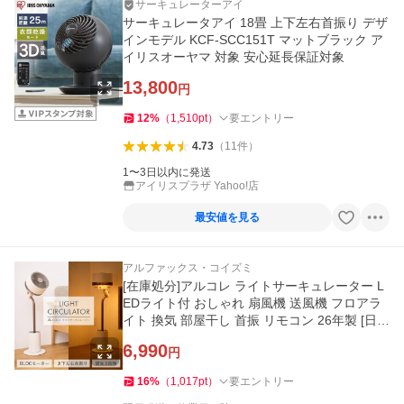
サーキュレーターアイ
サーキュレータアイ 18畳 上下左右首振り デザ
インモデル KCF-SCC151T マットブラック ア
イリスオーヤマ 対象 安心延長保証対象
13,800
円
12
%
（
1,510
pt
）
要エントリー
4.73
（
11
件
）
1〜3日以内に発送
アイリスプラザ Yahoo!店
最安値を見る
アルファックス・コイズミ
[在庫処分]アルコレ ライトサーキュレーター L
EDライト付 おしゃれ 扇風機 送風機 フロアラ
イト 換気 部屋干し 首振 リモコン 26年製 [日本
メーカー] ALF1002W||
6,990
円
16
%
（
1,017
pt
）
要エントリー