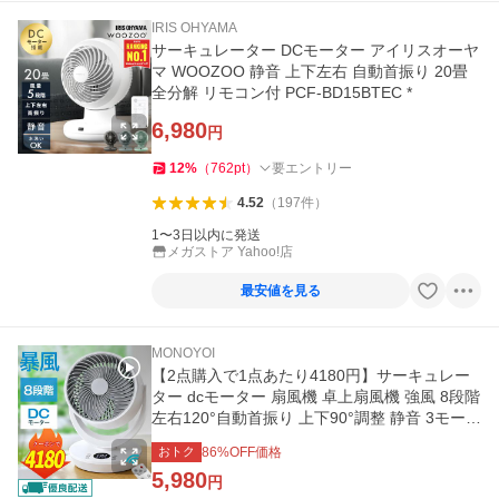
IRIS OHYAMA
サーキュレーター DCモーター アイリスオーヤ
マ WOOZOO 静音 上下左右 自動首振り 20畳
全分解 リモコン付 PCF-BD15BTEC *
6,980
円
12
%
（
762
pt
）
要エントリー
4.52
（
197
件
）
1〜3日以内に発送
メガストア Yahoo!店
最安値を見る
MONOYOI
【2点購入で1点あたり4180円】サーキュレー
ター dcモーター 扇風機 卓上扇風機 強風 8段階
左右120°自動首振り 上下90°調整 静音 3モード
8畳 イオン発生
おトク
86
%OFF価格
5,980
円