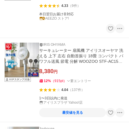
4.33
（
9
件
）
本日翌日お届け非対応
AEEZO ストア!
IRIS OHYAMA
サーキュレーター 扇風機 アイリスオーヤマ 洗
える 上下 左右 自動首振り 18畳 コンパクト パ
ワフル送風 節電 分解 WOOZOO STF-AC15TE
C 安心延長保証対象
8,380
円
12
%
（
915
pt
）
要エントリー
4.04
（
137
件
）
1〜3日以内に発送
アイリスプラザ Yahoo!店
最安値を見る
Joyhouse