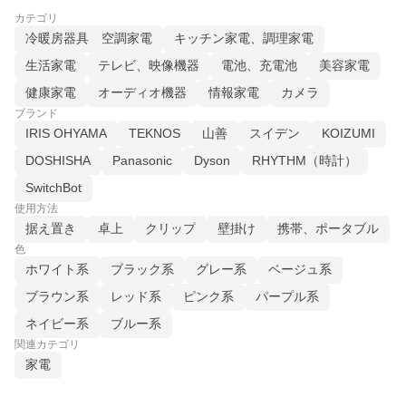
カテゴリ
冷暖房器具 空調家電
キッチン家電、調理家電
生活家電
テレビ、映像機器
電池、充電池
美容家電
健康家電
オーディオ機器
情報家電
カメラ
ブランド
IRIS OHYAMA
TEKNOS
山善
スイデン
KOIZUMI
DOSHISHA
Panasonic
Dyson
RHYTHM（時計）
SwitchBot
使用方法
据え置き
卓上
クリップ
壁掛け
携帯、ポータブル
色
ホワイト系
ブラック系
グレー系
ベージュ系
ブラウン系
レッド系
ピンク系
パープル系
ネイビー系
ブルー系
関連カテゴリ
家電