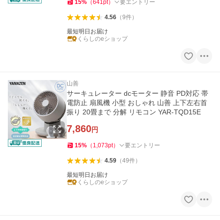
15
%
（
641
pt
）
要エントリー
4.56
（
9
件
）
最短明日お届け
くらしのeショップ
山善
サーキュレーター dcモーター 静音 PD対応 帯
電防止 扇風機 小型 おしゃれ 山善 上下左右首
振り 20畳まで 分解 リモコン YAR-TQD15E
7,860
円
15
%
（
1,073
pt
）
要エントリー
4.59
（
49
件
）
最短明日お届け
くらしのeショップ