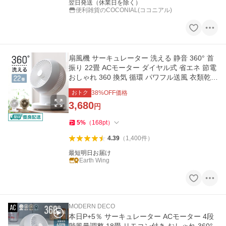
翌日発送（休業日を除く）
便利雑貨のCOCONIAL(ココニアル)
扇風機 サーキュレーター 洗える 静音 360° 首
振り 22畳 ACモーター ダイヤル式 省エネ 節電
おしゃれ 360 換気 循環 パワフル送風 衣類乾燥
2026
おトク
38
%OFF価格
3,680
円
5
%
（
168
pt
）
4.39
（
1,400
件
）
最短明日お届け
Earth Wing
MODERN DECO
本日P+5％ サーキュレーター ACモーター 4段