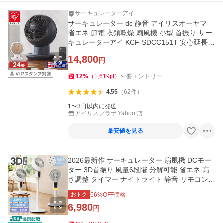
サーキュレーターアイ
サーキュレーター dc 静音 アイリスオーヤマ
省エネ 節電 衣類乾燥 扇風機 小型 首振り サー
キュレーターアイ KCF-SDCC151T 安心延長保
証対象
14,800
円
12
%
（
1,619
pt
）
要エントリー
4.55
（
62
件
）
1〜3日以内に発送
アイリスプラザ Yahoo!店
最安値を見る
2026最新作 サーキュレーター 扇風機 DCモー
ター 3D首振り 風量6段階 分解可能 省エネ 高
さ調整 タイマー ナイトライト 静音 リモコン
空気循環 部屋干し 冷房
おトク
66
%OFF価格
6,980
円