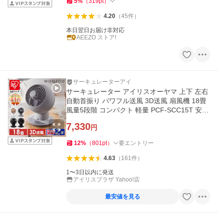
5
%
（
319
pt
）
4.20
（
45
件
）
本日翌日お届け非対応
AEEZO ストア!
サーキュレーターアイ
サーキュレーター アイリスオーヤマ 上下 左右
自動首振り パワフル送風 3D送風 扇風機 18畳
風量5段階 コンパクト 軽量 PCF-SCC15T 安心
延長保証対象
7,330
円
12
%
（
801
pt
）
要エントリー
4.63
（
161
件
）
1〜3日以内に発送
アイリスプラザ Yahoo!店
最安値を見る