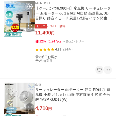
MONOYOI
【クーポンで6,980円】扇風機 サーキュレータ
ー dcモーター dc 1台6役 AI自動 高速暴風 3D
首振り 静音 4モード 風量12段階 イオン発生 ア
ロマ対応
おトク
73
%OFF価格
11,400
円
12
%
（
1,247
pt
）
要エントリー
4.83
（
24
件
）
最短明日お届け
Wing直営
山善
サーキュレーター dcモーター 静音 PD対応 扇
風機 小型 おしゃれ 山善 左右首振り 節電 全分
解 YASP-GJD15(W)
4,710
円