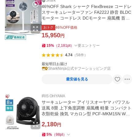
Shark
46%OFF Shark シャーク FlexBreeze コードレ
スサーキュレーターファン FA222J 静音 BLDC
モーター コードレス DCモーター 扇風機 首振
り 暖房 空気循環 パワフル
おトク
46
%OFF価格
15,950
円
15
%
（
2,181
pt
）
要エントリー
4.74
（
58
件
）
最短明日お届け
SharkNinja公式ヤフーショッピング店
最安値を見る
IRIS OHYAMA
サーキュレーター アイリスオーヤマ パワフル
送風 8畳 上下角度調整 扇風機 軽量 コンパクト
衣類乾燥 換気 マカロン型 PCF-MKM15N WO
OZOO #
2,180
円
5
%
（
98
pt
）