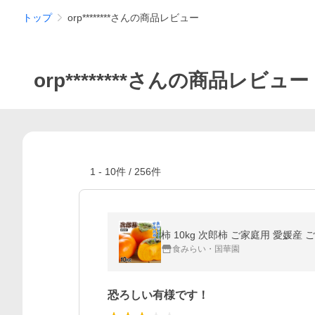
トップ
orp********さんの商品レビュー
orp********さんの商品レビュー
1
-
10
件 /
256
件
柿 10kg 次郎柿 ご家庭用 愛媛産
食みらい・国華園
恐ろしい有様です！