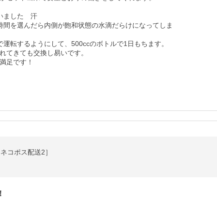
ました　汗

時間を選んだら内側が飽和状態の水滴だらけになってしま
運転するようにして、500ccのボトルで1日もちます。

れてきても交換し易いです。

満足です！
［ネコポス配送2］
！