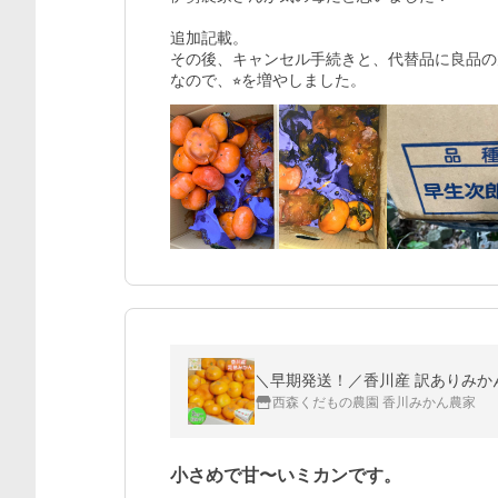
追加記載。

その後、キャンセル手続きと、代替品に良品の
＼早期発送！／香川産 訳ありみかん
西森くだもの農園 香川みかん農家
小さめで甘〜いミカンです。