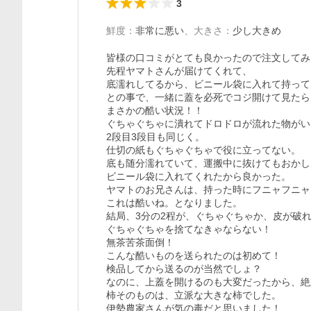
3
鮮度
：
非常に悪い
、
大きさ
：
少し大きめ
皆様の口コミがとても良かったので注文してみ
先程ヤマトさんが届けてくれて、

底濡れしてるから、ビニール袋に入れて持って
との事で、一緒に蓋を必死でコジ開けて見たら、
まさかの酷い状況！！

ぐちゃぐちゃに潰れてドロドロが流れた物がい
2段目3段目も同じく。

仕切の紙もぐちゃぐちゃで役に立ってない。

底も随分濡れていて、運搬中に抜けてもおかし
ビニール袋に入れてくれたから良かった。

ヤマトのお兄さんは、持った時にフニャフニャ
これは酷いね。となりました。

結局、3分の2程が、ぐちゃぐちゃか、皮が破れ
ぐちゃぐちゃを捨てなきゃならない！

無茶苦茶面倒！

こんな酷いものを送られたのは初めて！

検品してから送るのが当然でしょ？

なのに、上蓋を開けるのも大変だったから、絶
柿そのものは、立派な大きな柿でした。

伊勢農家さんが気の毒だと思いました！
