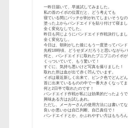
一昨日届いて、早速試してみました。

私の首のイボの位置だと、どう考えても

寝ている間にパッチが剥がれてしまいそうなの
塗った上からバンドエイドを貼り付けて寝まし
全く変化なしでした。

昨日も同じようにバンドエイド作戦決行しまし
全く変化なし。

今日は、朝剥がした後にもう一度塗ってバンド
先程18時頃、どうせダメだろうと思いながらバ
何と、バンドエイドに取れたプニプニのイボが

くっついていて、もう驚いて！

すぐに、気持ち悪いけど写真を撮りました！

取れた所は血が出て赤く凹んでいます。

イボは最近新しく出来て、ピンク色でどんどん上
首に出来ているものの中で一番大きくなってま
何と2日半で取れたのです！

バンドエイド作戦が私には効果的だったようで
興味ある方はお試しあれ。

ただし、メーカーさんの使用方法には書いてな
良いか悪いかは自己判断、自己責任で！

バンドエイドとか、かぶれやすい方はもちろん