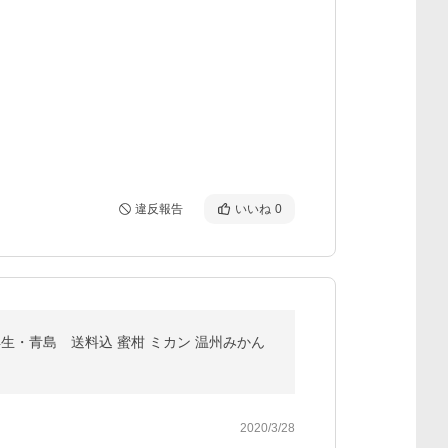
違反報告
いいね
0
早生・青島 送料込 蜜柑 ミカン 温州みかん
2020/3/28