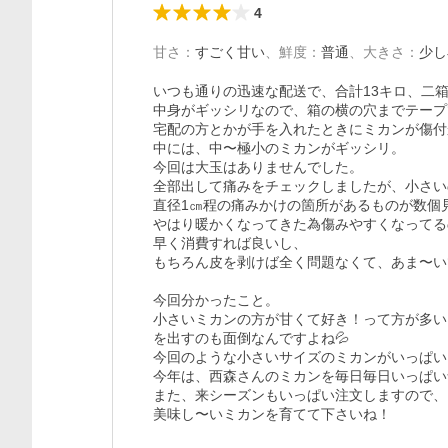
4
甘さ
：
すごく甘い
、
鮮度
：
普通
、
大きさ
：
少し
いつも通りの迅速な配送で、合計13キロ、二箱
中身がギッシリなので、箱の横の穴までテープ
宅配の方とかが手を入れたときにミカンが傷付
中には、中〜極小のミカンがギッシリ。

今回は大玉はありませんでした。

全部出して痛みをチェックしましたが、小さい
直径1㎝程の痛みかけの箇所があるものが数個
やはり暖かくなってきた為傷みやすくなってる
早く消費すれば良いし、

もちろん皮を剥けば全く問題なくて、あま〜い
今回分かったこと。

小さいミカンの方が甘くて好き！って方が多い
を出すのも面倒なんですよね💦

今回のような小さいサイズのミカンがいっぱい
今年は、西森さんのミカンを毎日毎日いっぱい
また、来シーズンもいっぱい注文しますので、

美味し〜いミカンを育てて下さいね！