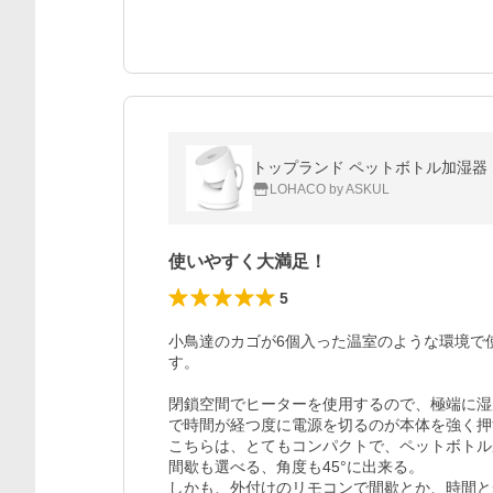
トップランド ペットボトル加湿器 ムー
LOHACO by ASKUL
使いやすく大満足！
5
小鳥達のカゴが6個入った温室のような環境で
す。

閉鎖空間でヒーターを使用するので、極端に湿
で時間が経つ度に電源を切るのが本体を強く押
こちらは、とてもコンパクトで、ペットボトル
間歇も選べる、角度も45°に出来る。

しかも、外付けのリモコンで間歇とか、時間と