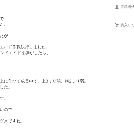
投稿者
-
で、

た。

購入し
-
たが、

エイド作戦決行しました。

ンドエイドを剥がしたら、

に伸びて成長中で、上3ミリ弱、横2ミリ弱。

した。

す。

いので

ダメですね。