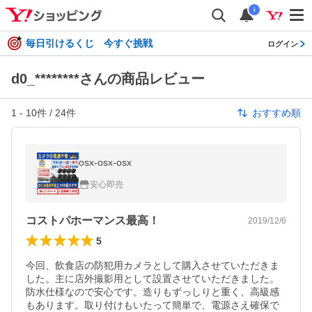
i
毎日引けるくじ 今すぐ挑戦
ログイン
d0_********さんの商品レビュー
1
-
10
件 /
24
件
おすすめ順
osx-osx-osx
安心即売
コストパホーマンス最高！
2019/12/6
5
今回、飲食店の防犯用カメラとして購入させていただきま
した。主に店外撮影用として設置させていただきました。
防水仕様なので安心です。造りもずっしりと重く、高級感
もあります。取り付けもいたって簡単で、電源さえ確保で