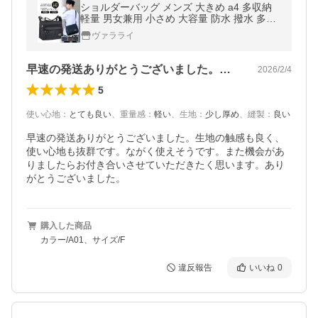
ショルダーバッグ メンズ 大きめ a4 多収納
軽量 男女兼用 小さめ 大容量 防水 撥水 多ポ
ケット 斜め掛け カジュアル 通学 肩掛け お
ヴァラライ
しゃれ
早速の発送ありがとうございました。生地…
2026/2/4
5
使い心地
：
とても良い
、
重量感
：
軽い
、
生地
：
少し厚め
、
縫製
：
良い
早速の発送ありがとうございました。生地の触感も良く、
使い心地も抜群です。ながく使えそうです。また機会があ
りましたらお付き合いさせていただきたく思います。あり
がとうございました。
購入した商品
カラー/A01、サイズ/F
違反報告
いいね
0