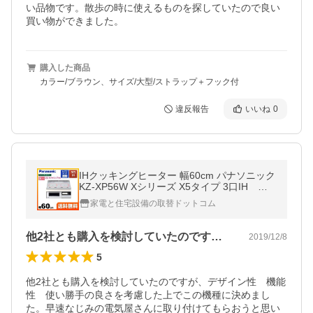
い品物です。散歩の時に使えるものを探していたので良い
買い物ができました。
購入した商品
カラー/ブラウン、サイズ/大型/ストラップ＋フック付
違反報告
いいね
0
IHクッキングヒーター 幅60cm パナソニック
KZ-XP56W Xシリーズ X5タイプ 3口IH 右
シングルオールメタル対応
家電と住宅設備の取替ドットコム
他2社とも購入を検討していたのですが、…
2019/12/8
5
他2社とも購入を検討していたのですが、デザイン性　機能
性　使い勝手の良さを考慮した上でこの機種に決めまし
た。早速なじみの電気屋さんに取り付けてもらおうと思い