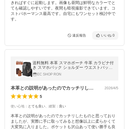
きればすぐに起動します。画像も昼間は鮮明なカラーでと
ても確認しやすいです。夜間も暗視撮影できています。コ
ストパホーマンス最高です。自宅にもワンセット検討中で
す。
違反報告
いいね
0
送料無料 本革 スマホポーチ 牛革 カラビナ付
き スマホバック ショルダー ウエストバック
スマホ 財布 メンズ 革 レザー ベルトポーチ
EC SHOP RON
ポシェット
本革との説明があったのでカッチリしたも…
2026/4/5
5
使い心地
：
とても良い
、
縫製
：
良い
本革との説明があったのでカッチリしたものと思っており
ましたが、実際に手に取ってみると想像以上に柔らかくて
大変気に入りました。ポケットも沢山あって使い勝手も良