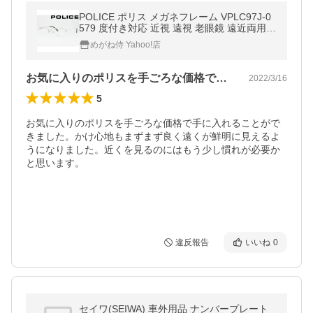
POLICE ポリス メガネフレーム VPLC97J-0
579 度付き対応 近視 遠視 老眼鏡 遠近両用
日本正規品 細身 チタン ナイロール 細め 細
めがね侍 Yahoo!店
目
お気に入りのポリスを手ごろな価格で手に…
2022/3/16
5
お気に入りのポリスを手ごろな価格で手に入れることがで
きました。かけ心地もまずまず良く遠くが鮮明に見えるよ
うになりました。近くを見るのにはもう少し慣れが必要か
と思います。

違反報告
いいね
0
セイワ(SEIWA) 車外用品 ナンバープレート