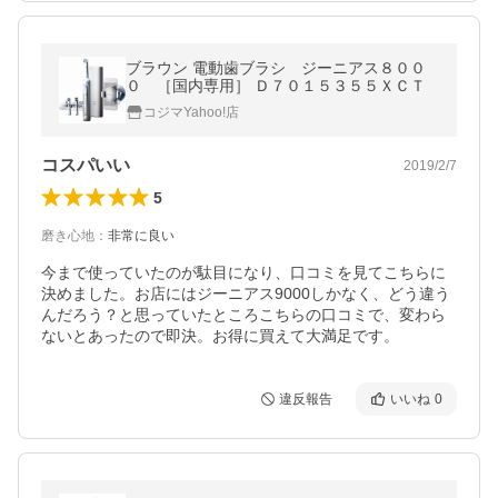
ブラウン 電動歯ブラシ ジーニアス８００
０ ［国内専用］ Ｄ７０１５３５５ＸＣＴ
コジマYahoo!店
コスパいい
2019/2/7
5
磨き心地
：
非常に良い
今まで使っていたのが駄目になり、口コミを見てこちらに
決めました。お店にはジーニアス9000しかなく、どう違う
んだろう？と思っていたところこちらの口コミで、変わら
ないとあったので即決。お得に買えて大満足です。
違反報告
いいね
0