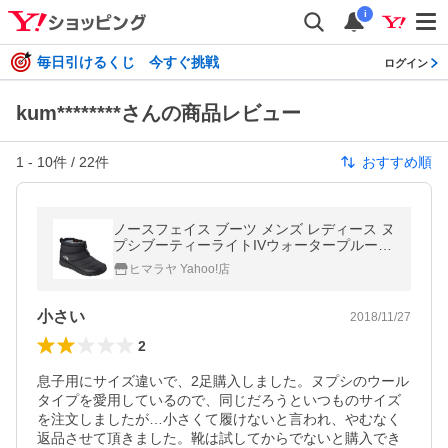
i
毎日引けるくじ 今すぐ挑戦
ログイン
kum********さんの商品レビュー
1
-
10
件 /
22
件
おすすめ順
ノースフェイス ブーツ メンズ レディース ヌ
プシブーティーライトIVウォータープルーフ
ミニ ユニセックス NF51884 KK THE NORT
ヒマラヤ Yahoo!店
H FACE
小さい
2018/11/27
2
息子用にサイズ違いで、2足購入しました。ヌプシのウール
タイプを愛用しているので、同じだろうといつものサイズ
を注文しましたが…小さくて履けないと言われ、やむなく
返品させて頂きました。靴は試してからでないと購入でき