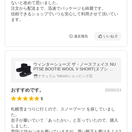
ないと改めて思いました。

注文から配送まで、迅速でパッケージも綺麗です。

信頼できるショップでいつも安心して利用させて頂いてい
ます。
違反報告
いいね
0
ウィンターシューズ ザ・ノースフェイス NU
PTSE BOOTIE WOOL V SHORT(ヌプシ ブ
ーティー ウール V ショート) 8/26.0cm N
ナチュラム Yahoo!ショッピング店
おすすめです。
2020/1/13
5
札幌雪まつりに行くので、スノーブーツ を探していまし
た。

息子が履いていて「あったかい」と言っていたので、購入
しました。

普段は25センチを履いていますが、厚い靴下も履けるよう2