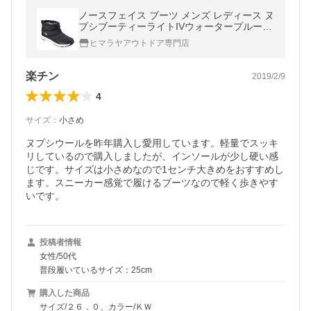
ノースフェイス ブーツ メンズ レディース ヌ
プシブーティーライトIVウォータープルーフ
ミニ ユニセックス NF51884 KW THE NORT
ヒマラヤアウトドア専門店
H FACE od
楽チン
2019/2/9
4
サイズ
：
小さめ
ヌプシウールを昨年購入し愛用しています。軽量でスッキ
リしているので購入しましたが、インソールが少し硬い感
じです。サイズは小さめなので1センチ大きめをおすすめし
ます。スニーカー感覚で履けるブーツなので軽く歩きやす
いです。
投稿者情報
女性/50代
普段履いているサイズ：25cm
購入した商品
サイズ/２６．０、カラー/ＫＷ