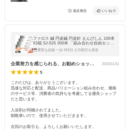
違反報告
いいね
0
ファロス 鍼 円皮鍼 円皮針 えんぴしん 100本
X3箱 SJ-525 300本 「組み合わせ自由セッ
ト」+レビューで選べるプレゼント付 ：ネコ
豊富な品揃 一歩 365日 土日祝日も発送
ポス送料無料 : 当日出荷 爆買
企業努力を感じられる、お勧めショップ‼️
2023/11/11
5
このたびは、ありがとうございます。

迅速な対応と配送、商品バリエーション組み合わせ、価格
のサービス等、消費者の気持ちを考慮してる優良ショップ
だと思います。

入浴剤が同梱されてました。

朝晩寒いので、使用させていただきます。

次回のお取引も、よろしくお願いいたします。