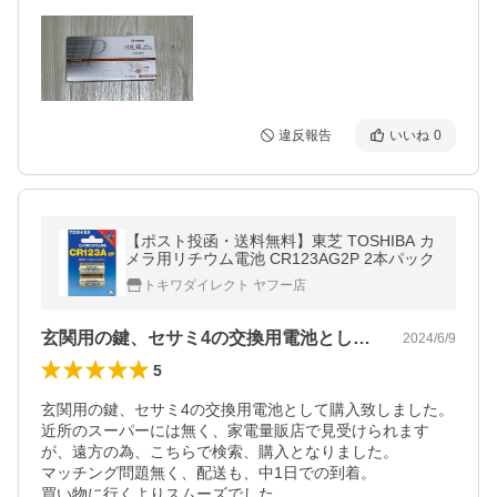
違反報告
いいね
0
【ポスト投函・送料無料】東芝 TOSHIBA カ
メラ用リチウム電池 CR123AG2P 2本パック
トキワダイレクト ヤフー店
玄関用の鍵、セサミ4の交換用電池として…
2024/6/9
5
玄関用の鍵、セサミ4の交換用電池として購入致しました。

近所のスーパーには無く、家電量販店で見受けられます
が、遠方の為、こちらで検索、購入となりました。

マッチング問題無く、配送も、中1日での到着。

買い物に行くよりスムーズでした。
