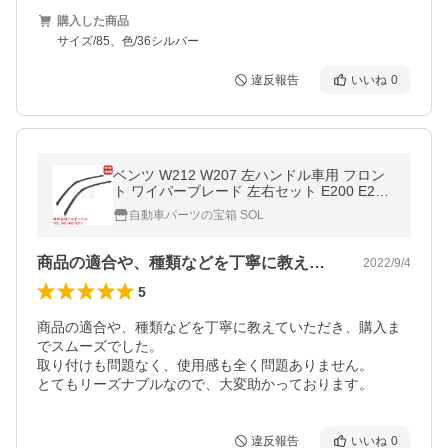
購入した商品
サイズ/85、色/36シルバー
違反報告
いいね
0
ベンツ W212 W207 左ハンドル車用 フロン
ト ワイパーブレード 左右セット E200 E250
E300 E350 E400 E550 E63 2128201900 出
自動車パーツの宝箱 SOL
荷締切18時
商品の適合や、種類などを丁寧に教えてい…
2022/9/4
5
商品の適合や、種類などを丁寧に教えていただき、購入ま
でスムーズでした。

取り付けも問題なく、使用感も全く問題ありません。

とてもリーズナブルなので、大変助かっております。
違反報告
いいね
0