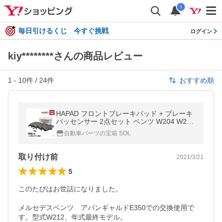
i
毎日引けるくじ 今すぐ挑戦
ログイン
kiy********さんの商品レビュー
1
-
10
件 /
24
件
おすすめ順
HAPAD フロントブレーキパッド + ブレーキ
パッセンサー 2点セット ベンツ W204 W207
W212 W218 R172 E300 E350 C300 C350 C
自動車パーツの宝箱 SOL
LS350
取り付け前
2021/3/21
5
このたびはお世話になりました。

メルセデスベンツ　アバンギャルドE350での交換使用で
す。型式W212、年式最終モデル。
