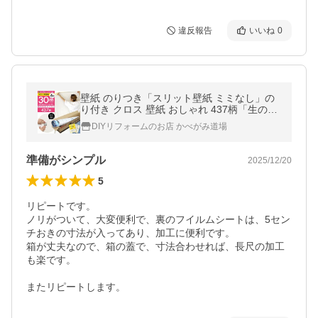
違反報告
いいね
0
壁紙 のりつき「スリット壁紙 ミミなし」の
り付き クロス 壁紙 おしゃれ 437柄「生のり
付き壁紙だけ30 ｍパック」+マニュアル 初
DIYリフォームのお店 かべがみ道場
心者 壁紙貼り替え 6畳壁紙
準備がシンプル
2025/12/20
5
リピートです。

ノリがついて、大変便利で、裏のフイルムシートは、5セン
チおきの寸法が入ってあり、加工に便利です。

箱が丈夫なので、箱の蓋で、寸法合わせれば、長尺の加工
も楽です。

またリピートします。