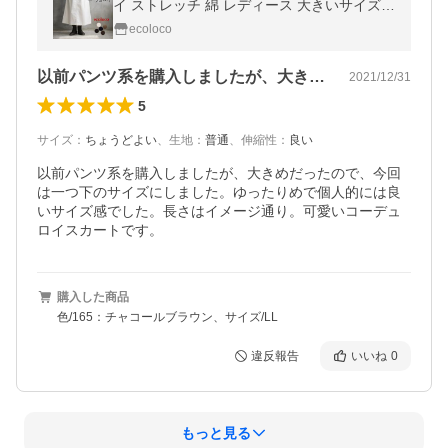
イ ストレッチ 綿 レディース 大きいサイズ 2
4AW0919R,
ecoloco
以前パンツ系を購入しましたが、大きめだ…
2021/12/31
5
サイズ
：
ちょうどよい
、
生地
：
普通
、
伸縮性
：
良い
以前パンツ系を購入しましたが、大きめだったので、今回
は一つ下のサイズにしました。ゆったりめで個人的には良
いサイズ感でした。長さはイメージ通り。可愛いコーデュ
ロイスカートです。
購入した商品
色/165：チャコールブラウン、サイズ/LL
違反報告
いいね
0
もっと見る