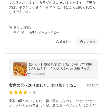
くなると思います。カラダの線はそのまま出ます。不安な
のは、ボタンが小さく、ボタン穴が伸びたら留められなく
なりそうです。
購入した商品
サイズ/3L、色/15：ダークネイビー
違反報告
いいね
0
【訳あり】茨城県産 紅はるかの干し芋 切甲
（切り落とし）たっぷり1kg お徳用サイズ
干芋 干いも お得 オトク 【送料無料】
芋屋久兵衛
実家の母へ送りました。切り落としなので…
2021/2/7
4
実家の母へ送りました。切り落としなので、ひとつひとつ
が小さいと言ってましたが、逆に食べやすいということだ