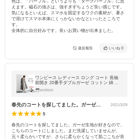
色は、「パープル」というよりも「ダークパープル」に思
えます。磁石の強さは、強すぎずちょうど良い感じです。

気になるといえば、スマホを固定するワクの素材が、暑さ
で溶けてスマホ本体にくっかないかなといったところで
す。

全体的に自分好みです。良いお買い物が出来ました。
違反報告
いいね
0
ワンピース レディース ロング コート 長袖
前開き 20番手ダブルガーゼ コットン 綿 大
きいサイズ 25SS0131R,
ecoloco
春先のコートを探してました。ガーゼ生地…
2021/3/29
5
春先のコートを探してました。ガーゼ生地が好きなので、
こちらのコートにしました。まだ洗濯していませんが、
元々柔らかいですが、さらに柔らかくなって肌ごこちが良