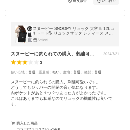
違反報告
いいね
0
スヌーピー SNOOPY リュック 大容量 12L a
4 トート型 リュックサック レディース メン
ズ 通勤 通学 旅行 大人 学生 子供 かわいい
Action!
キャラクター 10代 20代
スヌーピーに釣られての購入、刺繍可愛い…
2024/7/21
3
使い心地
：
普通
、
重量感
：
軽い
、
生地
：
普通
、
縫製
：
普通
スヌーピーに釣られての購入、刺繍可愛いです。

どうしてもジッパーの開閉の音が気になります。

内ポケットがあと１つ２つあった方がよかったです。

これはあくまでも私感なのでリュックの機能性は良いで
す。
購入した商品
カラー/ブラック(SPZ-2643)