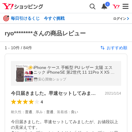
i
毎日引けるくじ 今すぐ挑戦
ログイン
ryo********さんの商品レビュー
1
-
10
件 /
84
件
おすすめ順
iPhone ケース 手帳型 PU レザー 太陽 エス
ニック iPhoneSE 第2世代 11 11Pro X XS XR
7 8 SE 用 アイフォン カバー スマホ アイホ
安心買物ショップ
ン 新SE SE2
今日届きました。早速セットしてみました…
2021/1/14
4
耐久性
：
普通
、
厚み
：
普通
、
装着感
：
良い
今日届きました。早速セットしてみましたが、お値段以上
の見栄えです。
