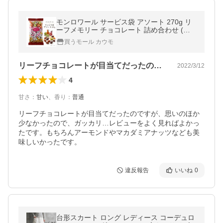
モンロワール サービス袋 アソート 270g リ
ーフメモリー チョコレート 詰め合わせ (食
品mom-A)個包装 お徳用 大容量 お菓子 スイ
買うモール カウモ
ーツ ご褒美 おやつ
リーフチョコレートが目当てだったのです…
2022/3/12
4
甘さ
：
甘い
、
香り
：
普通
リーフチョコレートが目当てだったのですが、思いのほか
少なかったので、ガッカリ…レビューをよく見ればよかっ
たです。もちろんアーモンドやマカダミアナッツなども美
違反報告
いいね
0
台形スカート ロング レディース コーデュロ