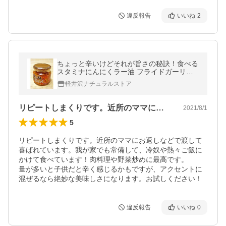
違反報告
いいね
2
ちょっと辛いけどそれが旨さの秘訣！食べる
スタミナにんにくラー油 フライドガーリッ
ク入り 特別感謝価格
軽井沢ナチュラルストア
リピートしまくりです。近所のママにお返…
2021/8/1
5
リピートしまくりです。近所のママにお返しなどで渡して
喜ばれています。我が家でも常備して、冷奴や熱々ご飯に
かけて食べています！肉料理や野菜炒めに最高です。

量が多いと子供だと辛く感じるかもですが、アクセントに
混ぜるなら絶妙な美味しさになります。お試しください！
違反報告
いいね
0