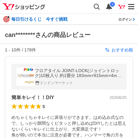
i
毎日引けるくじ 今すぐ挑戦
ログイン
can********さんの商品レビュー
1
-
10
件 /
178
件
おすすめ順
フロアタイル JOINT-LOCK(ジョイントロッ
ク)10枚入り 約1畳分 183mm×915mm×4mm
JL-03 はめ込み式 アサヒペン
ドンドンマーケット
簡単キレイ！！DIY
2026/6/25
5
めちゃくちゃキレイに床張りができます。はめ込み式なの
で、しっかり隙間なくピタッと押し込めばDIYしたとは思え
ないくらいキレイに仕上がり、大変満足です！

角が弱いので本当に注意が必要です。ハンマーで角の方を