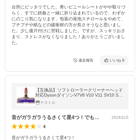
台所にピッタリでした。青いビニールシートがやや取りづ
らく、すでに鉄板と一緒に折り込まれているので、わずか
にのこり気になります。包装の発泡スチロールをやめて、
プチプチや紙などの緩衝材の方が良さそうなと思いまし
た。少し後片付けに苦戦しました。ですが、スッキリおさ
まり、ストレスがなくなりました！ありがとうございまし
た。
違反報告
いいね
8
【互換品】ソフトローラークリーナーヘッド
対応DysonダイソンV7V8 V10 V11 SV10 SV1
1，部品モーターヘッドソフトヘッドフロア
ナスミル
ヘッド
音がガラガラうるさくて星4つ！でもライ…
2024/11/3
4
音がガラガラうるさくて星4つ！
