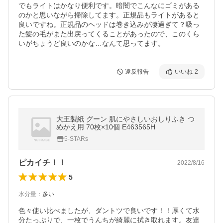
でもライトはかなり便利です。暗闇でこんなにゴミがある
のかと思いながら掃除してます。正規品もライトがあると
良いですね。正規品のヘッドは巻き込みが凄過ぎて？吸っ
た髪の毛がまた出戻ってくることがあったので、このくら
いがちょうど良いのかな…なんて思ってます。
違反報告
いいね
2
大王製紙 グーン 肌にやさしいおしりふき つ
めかえ用 70枚×10個 E463565H
5-STARs
ピカイチ！！
2022/8/16
5
水分量
：
多い
色々使い比べましたが、ダントツで良いです！！厚くて水
分たっぷりで、一枚でうんちが綺麗に拭き取れます。友達