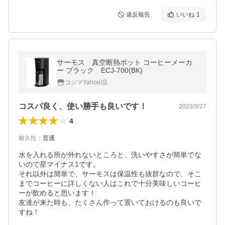
違反報告
いいね
1
サーモス 真空断熱ポット コーヒーメーカ
ー ブラック ECJ-700(BK)
コジマYahoo!店
コスパ良く、使い勝手も良いです！
2023/3/27
4
耐久性
：
普通
水を入れる所が外れないところと、洗いやすさが簡単でな
いので星マイナス1です。

それ以外は簡単で、サーモスは保温性も抜群なので、そこ
までコーヒーに詳しくない人はこれで十分美味しいコーヒ
ーが飲めると思います！

友達が来た時も、たくさん作って置いておけるのも良いで
すね！