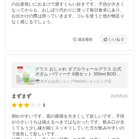
の出産祝いにおまけで渡すくらい好きです。子供が大きく
なってからも、おしぼり代わりに使って毎日食卓にあり、
お出かけの際は持っていきます。コレを使うと他が物足り
なく感じるでしょう。
違反報告
いいね
0
グラス おしゃれ ダブルウォールグラス 公式
ボダム パヴィーナ 6個セット 350ml BODU
M PAVINA 4559-10-12 送料無料 ギフト
ボダム公式ショップYahoo!ショッピング店
まずまず
2025/5/10
3
倒れやすいです。底の面積を大きくして欲しいです。子供
が小さいうちは揃えるべきではなかったです。飲み口が太
くてもう少し縁が細くスッキリしていた方が飲みやすいの
で改良して欲しいです…
