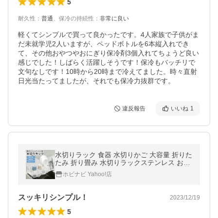
5
耐久性
：
普通
、
保冷の持続性
：
非常に良い
軽くてシンプルで買って良かったです。4人家族で子供がま
だ未就学児2人いますが、ペッドボトルを6本縦入れでき
て、その他おやつやおにぎり保冷剤3個入れてちょうど良い
感じでした！しばらく活躍しそうです！保冷もバッチリで
文句なしです！10時から20時まで冷えてました。時々直射
日光当たってましたが、それでも保冷力抜群です。
違反報告
いいね
1
水切りラック 食器 水切りかご 大容量 折りた
たみ 折り畳み 水切りラックステンレス おし
ゃれ シンク キッチン コンパクト 収納 幅 滑
ホビナビ Yahoo!店
り止め 一人暮らし 新生活
スッキリシンプル！
2023/12/19
5