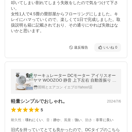
叩いてしまい割れてしまう失敗をしたので気をつけて下さ
い。

女性1人で4.5畳の畳部屋からフローリングにしました。キ
レイにハマっていくので、楽しくて1日で完成しました。取
扱説明も箱に記載されており、その通りにやれば失敗はな
いかと思います。
違反報告
いいね
0
サーキュレーター DCモーター アイリスオー
ヤマ WOOZOO 静音 上下左右 自動首振り 2
0畳 全分解 PCF-BD15BTEC リモコン付 *
照明とエアコン イエプロYahoo!店
軽量シンプルでおしゃれ。
2024/7/6
5
耐久性
：
壊れにくい
、
音
：
静か
、
風量
：
強い
、
効き
：
非常に良い
旧式を持っていてとても良かったので、DCタイプのこちら