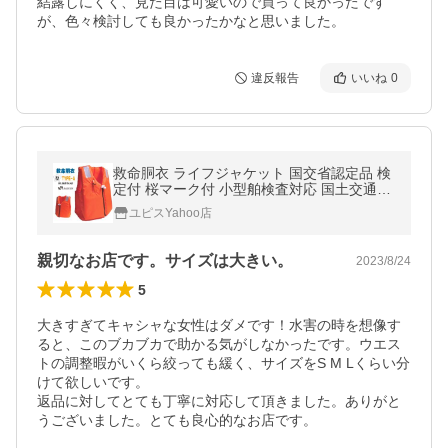
結露しにくく、見た目は可愛いので買って良かったです
が、色々検討しても良かったかなと思いました。
違反報告
いいね
0
救命胴衣 ライフジャケット 国交省認定品 検
定付 桜マーク付 小型舶検査対応 国土交通省
承認品 TK-30RS TYPEA オレンジ 津波 水害
ユピスYahoo店
防災
親切なお店です。サイズは大きい。
2023/8/24
5
大きすぎてキャシャな女性はダメです！水害の時を想像す
ると、このブカブカで助かる気がしなかったです。ウエス
トの調整暇がいくら絞っても緩く、サイズをS M Lくらい分
けて欲しいです。

返品に対してとても丁寧に対応して頂きました。ありがと
うございました。とても良心的なお店です。