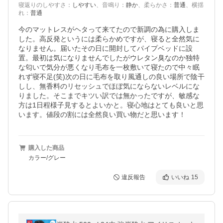
寝返りのしやすさ
：
しやすい
、
音鳴り
：
静か
、
柔らかさ
：
普通
、
横揺
れ
：
普通
今のマットレスがヘタって来てたので新調の為に購入しま
した。高反発というには柔らかめですが、寝ると全然気に
なりません。届いたその日に開封してパイプベッドに設
置。最初は気になりませんでしたがウレタン臭なのか独特
な匂いで気分が悪くなり毛布を一枚敷いて寝たので中々眠
れず寝不足(笑)次の日に毛布を取り風通しの良い場所で陰干
しし、無香料のリセッシュでほぼ気にならないレベルにな
りました。そこまでキツい訳では無かったですが、敏感な
方は1日程様子見するとよいかと。寝心地はとても良いと思
います。値段の割には全然良い買い物だと思います！
購入した商品
カラー/グレー
違反報告
いいね
15