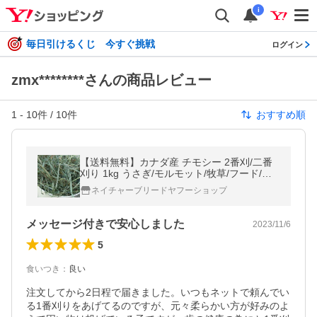
i
毎日引けるくじ 今すぐ挑戦
ログイン
zmx********さんの商品レビュー
1
-
10
件 /
10
件
おすすめ順
【送料無料】カナダ産 チモシー 2番刈/二番
刈り 1kg うさぎ/モルモット/牧草/フード/テ
ィモシー【チモシー】【ウサギ/エサ】
ネイチャーブリードヤフーショップ
メッセージ付きで安心しました
2023/11/6
5
食いつき
：
良い
注文してから2日程で届きました。いつもネットで頼んでい
る1番刈りをあげてるのですが、元々柔らかい方が好みのよ