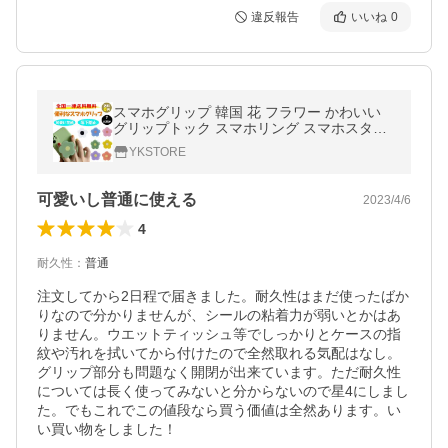
違反報告
いいね
0
スマホグリップ 韓国 花 フラワー かわいい
グリップトック スマホリング スマホスタン
ド ジョイグリップ ジョイソケット ホールド
YKSTORE
リング
可愛いし普通に使える
2023/4/6
4
耐久性
：
普通
注文してから2日程で届きました。耐久性はまだ使ったばか
りなので分かりませんが、シールの粘着力が弱いとかはあ
りません。ウエットティッシュ等でしっかりとケースの指
紋や汚れを拭いてから付けたので全然取れる気配はなし。
グリップ部分も問題なく開閉が出来ています。ただ耐久性
については長く使ってみないと分からないので星4にしまし
た。でもこれでこの値段なら買う価値は全然あります。い
い買い物をしました！