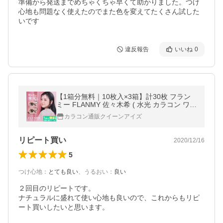
準備から発送までめちゃくちゃ早くて助かりました。つけ
心地も問題なく使えたのでまた色を変えてたくさん試した
いです
違反報告
いいね
0
【1箱分無料｜10枚入×3箱】計30枚 フラン
ミー FLANMY 佐々木希 ( 水光 カラコン ワン
デー 即日配送 送料無料 度あり 度なし 人気
カラコン通販クイーンアイズ
カラーコンタクト 1DAY )
リピート買い
2020/12/16
5
つけ心地
：
とても良い
、
うるおい
：
良い
２回目のリピートです。

ナチュラルに盛れて使い心地も良いので、これからもリピ
ート買いしたいと思います。