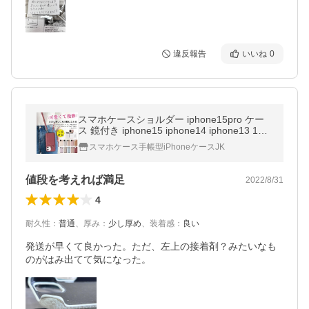
違反報告
いいね
0
スマホケースショルダー iphone15pro ケー
ス 鏡付き iphone15 iphone14 iphone13 13pr
o ケース 背面手帳 カード入れ iphone12 12p
スマホケース手帳型iPhoneケースJK
ro おしゃれ 肩掛け iphone SE3
値段を考えれば満足
2022/8/31
4
耐久性
：
普通
、
厚み
：
少し厚め
、
装着感
：
良い
発送が早くて良かった。ただ、左上の接着剤？みたいなも
のがはみ出てて気になった。