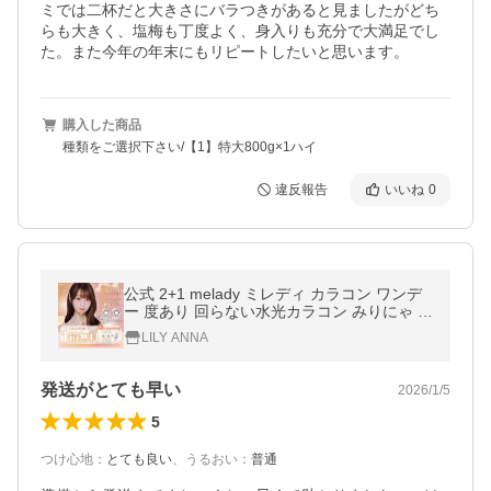
ミでは二杯だと大きさにバラつきがあると見ましたがどち
らも大きく、塩梅も丁度よく、身入りも充分で大満足でし
た。また今年の年末にもリピートしたいと思います。
購入した商品
種類をご選択下さい/【1】特大800g×1ハイ
違反報告
いいね
0
公式 2+1 melady ミレディ カラコン ワンデ
ー 度あり 回らない水光カラコン みりにゃ 大
谷映美里 軸固定 カラーコンタクト 1day 度
LILY ANNA
なし 10枚 プリンセスショコラ
発送がとても早い
2026/1/5
5
つけ心地
：
とても良い
、
うるおい
：
普通