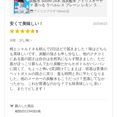
炭酸水 500ml 24本 強炭酸水 アイリスオーヤ
マ 選べる ラベルレス プレーン レモン ラム
ネ グレープソーダ シャインマスカット フレ
アイリスプラザ Yahoo!店
ーバー クリスタルスパーク *
安くて美味しい！
2025/6/15
5
炭酸
：
少し強い
桃とシャルドネを頼んで2日ほどで届きました！味はどちら
も美味しいです。炭酸の強さも申し分なし。他のクチコミ
にある蓋の固さは自分は全然気にならず開きました。ただ
蓋がぽっこり膨らんでおり炭酸だからかボトルがパンパン
に固くて、ちょっと怖い(笑)開けてしまえば、容器は普通の
ペットボトルの固さに戻り、蓋も時間と共に平たくなりま
した。他のメーカーの炭酸水もこうだっけ？意識してなか
ったから、これが普通なのかな？でも味美味しいし安い
し、またリピします！
購入した商品
種類/[312340]白桃