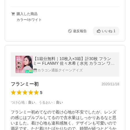
購入した商品
カラー/ホワイト
違反報告
いいね
1
【1箱分無料｜10枚入×3箱】計30枚 フラン
ミー FLANMY 佐々木希 ( 水光 カラコン ワン
デー 即日配送 送料無料 度あり 度なし 人気
カラコン通販クイーンアイズ
カラーコンタクト 1DAY )
フランミー初
2020/11/18
5
つけ心地
：
良い
、
うるおい
：
良い
フランミー初めてなので着け心地が不安でしたが、レンズ
の感じはプルプルしてるので含水量はしっかりあるなと思
いました。着け心地も違和感無く、デザインも可愛いので
満足です。ただ着けたばかりなので、時間が経つとどうか