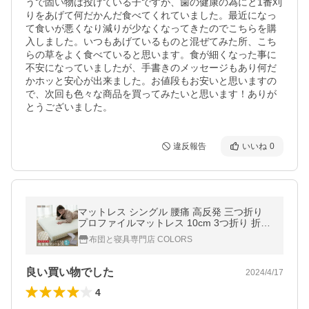
うで固い物は投げている子ですが、歯の健康の為にと1番刈
りをあげて何だかんだ食べてくれていました。最近になっ
て食いが悪くなり減りが少なくなってきたのでこちらを購
入しました。いつもあげているものと混ぜてみた所、こち
らの草をよく食べていると思います。食が細くなった事に
不安になっていましたが、手書きのメッセージもあり何だ
かホッと安心が出来ました。お値段もお安いと思いますの
で、次回も色々な商品を買ってみたいと思います！ありが
とうございました。
違反報告
いいね
0
マットレス シングル 腰痛 高反発 三つ折り
プロファイルマットレス 10cm 3つ折り 折り
たたみ 敷き布団 厚み10cm パイル生地 爆買
布団と寝具専門店 COLORS
良い買い物でした
2024/4/17
4