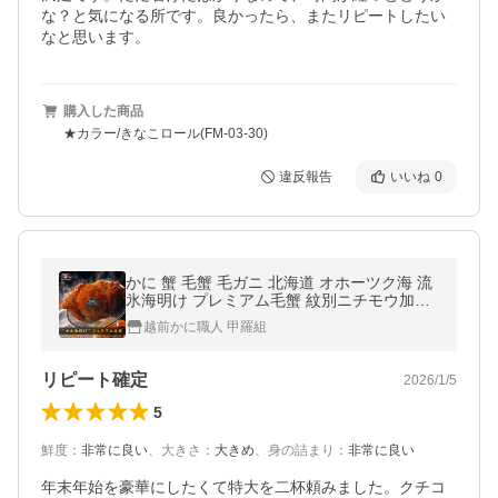
な？と気になる所です。良かったら、またリピートしたい
なと思います。
購入した商品
★カラー/きなこロール(FM-03-30)
違反報告
いいね
0
かに 蟹 毛蟹 毛ガニ 北海道 オホーツク海 流
氷海明け プレミアム毛蟹 紋別ニチモウ加工
一級品 FF ポイント利用 爆買 歳暮 お中元 御
越前かに職人 甲羅組
中元 サイズ
リピート確定
2026/1/5
5
鮮度
：
非常に良い
、
大きさ
：
大きめ
、
身の詰まり
：
非常に良い
年末年始を豪華にしたくて特大を二杯頼みました。クチコ